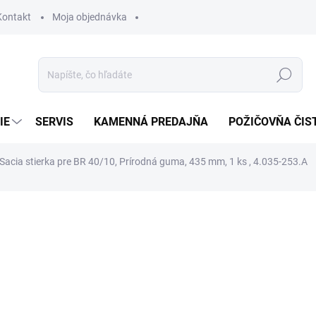
Kontakt
Moja objednávka
Hľadať
IE
SERVIS
KAMENNÁ PREDAJŇA
POŽIČOVŇA ČIS
 Sacia stierka pre BR 40/10, Prírodná guma, 435 mm, 1 ks , 4.035-253.A
otenia
41 €
34,60 €
28,13 € bez DPH
Jednotková
SKLADOM
cena: