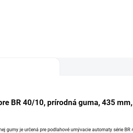
40/10 C tento kompaktný
BR 40/10 C Anniversary Editi
lný stroj má pracovnú šírku
čiernej farbe. Kompaktný a
 mm a objem nádrže 10 l.
výkonný stroj má pracovnú ší
iant Advance disponuje
400 mm a objem nádrže 10 lit
davnými prepravnými
ieskami a prestavovaním
laku kief.
 pre BR 40/10, prírodná guma, 435 mm,
odnej gumy je určená pre podlahové umývacie automaty série BR