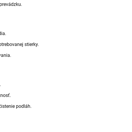
 prevádzku.
ia.
rebovanej stierky.
ania.
.
tnosť.
čistenie podláh.