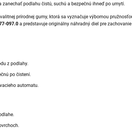
 zanechať podlahu čistú, suchú a bezpečnú ihneď po umytí.
kvalitnej prírodnej gumy, ktorá sa vyznačuje výbornou pružnos
77-097.0
a predstavuje originálny náhradný diel pre zachovani
du z podlahy.
nú po čistení.
vacieho automatu.
odlahe.
ovrchoch.