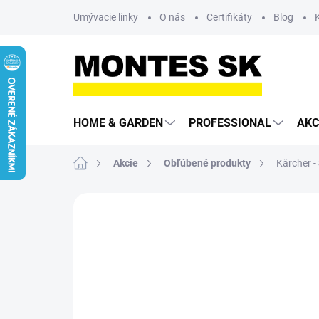
Prejsť
Umývacie linky
O nás
Certifikáty
Blog
na
obsah
HOME & GARDEN
PROFESSIONAL
AKC
Domov
Akcie
Obľúbené produkty
Kärcher -
Neohodnotené
Podrobnosti hodn