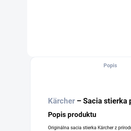
BR 
a si
400
Var
prí
kol
prít
Popis
Kärcher
– Sacia stierka
Popis produktu
Originálna sacia stierka Kärcher z prír