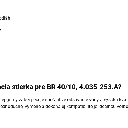
odláh
y
acia stierka pre BR 40/10, 4.035-253.A?
odnej gumy zabezpečuje spoľahlivé odsávanie vody a vysokú kval
 jednoduchej výmene a dokonalej kompatibilite je ideálnou vo