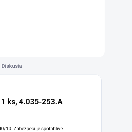
on v
Rovná sacia lišta odolná voči
oleju. Dĺžka 435 mm.
rku
rov.
Diskusia
 1 ks, 4.035-253.A
 40/10. Zabezpečuje spoľahlivé