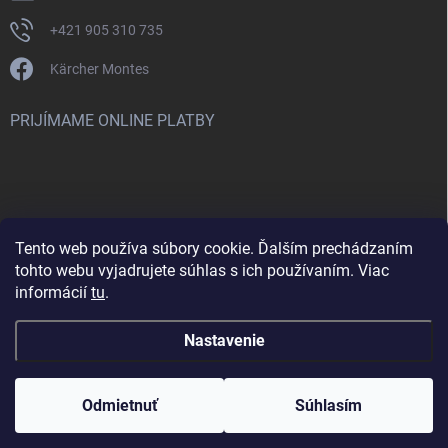
+421 905 310 735
Kärcher Montes
PRIJÍMAME ONLINE PLATBY
Tento web používa súbory cookie. Ďalším prechádzaním
Nenašli ste čo ste hľadali? Máte záujem o inú značku? Skúste
tohto webu vyjadrujete súhlas s ich používaním. Viac
navštíviť aj našu stránku Montclean.sk
informácií
tu
.
Nastavenie
Copyright 2026
karcher-montes.sk
. Všetky práva vyhradené.
Odmietnuť
Súhlasím
Vytvoril Shoptet