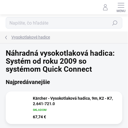
Prejsť
na
obsah
Hľadať
Vysokotlakové hadice
Náhradná vysokotlaková hadica:
Systém od roku 2009 so
systémom Quick Connect
Najpredávanejšie
Kärcher - Vysokotlaková hadica, 9m, K2 - K7,
2.641-721.0
SKLADOM
67,74 €