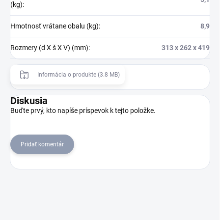
(kg)
:
Hmotnosť vrátane obalu (kg)
:
8,9
Rozmery (d X š X V) (mm)
:
313 x 262 x 419
Informácia o produkte (3.8 MB)
Diskusia
Buďte prvý, kto napíše príspevok k tejto položke.
Pridať komentár