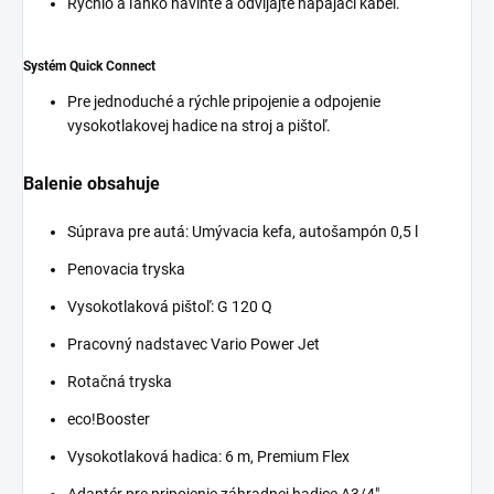
Rýchlo a ľahko naviňte a odvíjajte napájací kábel.
Systém
Quick Connect
Pre jednoduché a rýchle pripojenie a odpojenie
vysokotlakovej hadice na stroj a pištoľ.
Balenie obsahuje
Súprava pre autá: Umývacia kefa, autošampón 0,5 l
Penovacia tryska
Vysokotlaková pištoľ: G 120 Q
Pracovný nadstavec Vario Power Jet
Rotačná tryska
eco!Booster
Vysokotlaková hadica: 6 m, Premium Flex
Adaptér pre pripojenie záhradnej hadice A3/4"