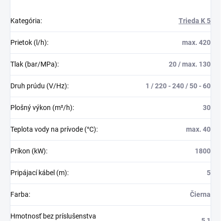
Kategória
:
Trieda K 5
Prietok (l/h)
:
max. 420
Tlak (bar/MPa)
:
20 / max. 130
Druh prúdu (V/Hz)
:
1 / 220 - 240 / 50 - 60
Plošný výkon (m²/h)
:
30
Teplota vody na prívode (°C)
:
max. 40
Príkon (kW)
:
1800
Pripájací kábel (m)
:
5
Farba
:
Čierna
Hmotnosť bez príslušenstva
5,1