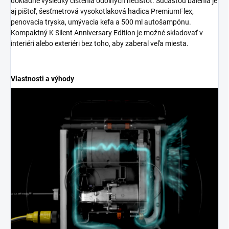
dôkladné výsledky čistenia odolných nečistôt. Súčasťou balenia je
aj pištoľ, šesťmetrová vysokotlaková hadica
PremiumFlex
,
penovacia tryska, umývacia kefa a 500 ml autošampónu.
Kompaktný K Silent Anniversary Edition je možné skladovať v
interiéri alebo exteriéri bez toho, aby zaberal veľa miesta.
Vlastnosti a výhody