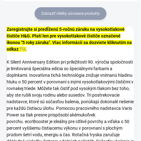
Zobraziť všetky súvisiace produkty
Zaregistrujte si predĺženú 5-ročnú záruku na vysokotlakové
čističe H&G. Platí len pre vysokotlakové čističe označené
ikonou "5 roky záruka". Viac informácií sa dozviete kliknutím na
odkaz
TU
.
K Silent Anniversary Edition pri príležitosti 90. výročia spoločnosti
je limitovaná špeciálna edícia so špeciálnymi farbami a
doplnkami. Inovatívna tichá technológia znižuje vnímanú hladinu
hluku o 50 percent v porovnaní s inými vysokotlakovými čističmi v
rovnakej triede. Môžete tak čistiť pod vysokým tlakom bez toho,
aby ste rušili svoju rodinu alebo susedov. Tri postrekovacie
nadstavce, ktoré sú súčasťou balenia, ponúkajú dokonalé riešenie
pre každú čistiacu úlohu. Pomocou pracovného nadstavca Vario
Power sa tlak presne prispôsobí akémukoľvek
povrchu.
eco!Booster
je ideálny pre citlivé povrchy a vďaka o 50
percent vyššiemu čistiacemu výkonu v porovnaní s plochým
prúdom šetrí vodu, energiu a čas. Rotačná tryska zaručuje