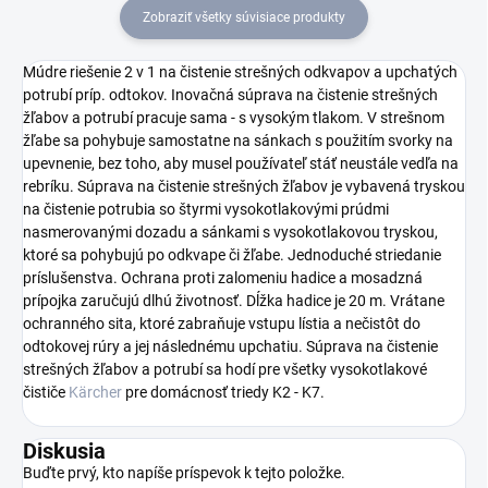
Zobraziť všetky súvisiace produkty
Múdre riešenie 2 v 1 na čistenie strešných odkvapov a upchatých
potrubí príp. odtokov. Inovačná súprava na čistenie strešných
žľabov a potrubí pracuje sama - s vysokým tlakom. V strešnom
žľabe sa pohybuje samostatne na sánkach s použitím svorky na
upevnenie, bez toho, aby musel používateľ stáť neustále vedľa na
rebríku. Súprava na čistenie strešných žľabov je vybavená tryskou
na čistenie potrubia so štyrmi vysokotlakovými prúdmi
nasmerovanými dozadu a sánkami s vysokotlakovou tryskou,
ktoré sa pohybujú po odkvape či žľabe. Jednoduché striedanie
príslušenstva. Ochrana proti zalomeniu hadice a mosadzná
prípojka zaručujú dlhú životnosť. Dĺžka hadice je 20 m. Vrátane
ochranného sita, ktoré zabraňuje vstupu lístia a nečistôt do
odtokovej rúry a jej následnému upchatiu. Súprava na čistenie
strešných žľabov a potrubí sa hodí pre všetky vysokotlakové
čističe
Kärcher
pre domácnosť triedy K2 - K7.
Diskusia
Buďte prvý, kto napíše príspevok k tejto položke.