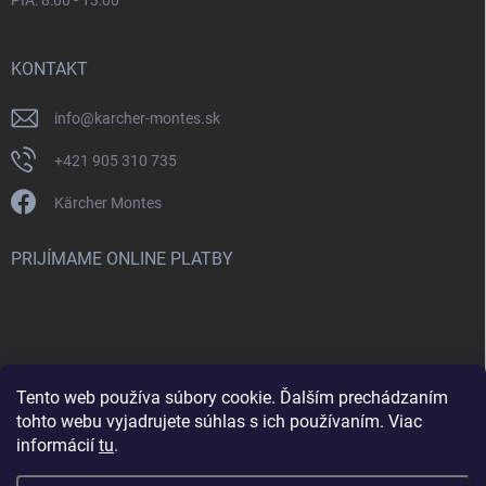
KONTAKT
info
@
karcher-montes.sk
+421 905 310 735
Kärcher Montes
PRIJÍMAME ONLINE PLATBY
Tento web používa súbory cookie. Ďalším prechádzaním
Nenašli ste čo ste hľadali? Máte záujem o inú značku? Skúste
tohto webu vyjadrujete súhlas s ich používaním. Viac
navštíviť aj našu stránku Montclean.sk
informácií
tu
.