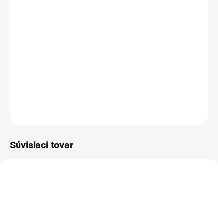
cena:
−
+
Pridať do košíka
Súprava na čistenie strešných odkvapov, žľabov a potrubí pracuje
sama - s vysokým tlakom. Odtoky, upchaté potrubie a strešné
odkvapy vyčistíte bez námahy.
DETAILNÉ INFORMÁCIE
OPÝTAŤ SA
STRÁŽIŤ
Súvisiaci tovar
5-ROČNÁ PREDĹŽENÁ
VÝPREDAJ
1.324-041.0
1.324-550.0
ZÁRUKA
5-ROČNÁ PREDĹŽENÁ
ZÁRUKA