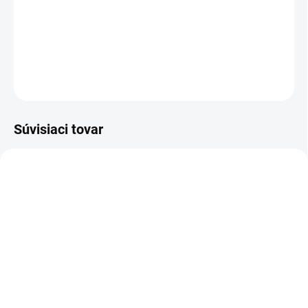
−
+
Pridať do košíka
DETAILNÉ INFORMÁCIE
OPÝTAŤ SA
STRÁŽIŤ
Súvisiaci tovar
5-ROČNÁ PREDĹŽENÁ
VÝPREDAJ
1.324-041.0
1.324-550.0
ZÁRUKA
5-ROČNÁ PREDĹŽENÁ
ZÁRUKA
MOMENTÁLNE NEDOSTUPNÉ
MOMENTÁLNE NEDOSTUPNÉ
Kärcher - Vysokotlakový
Kärcher - Vysokotlakový
čistič K 4 Power Control
čistič K 5 Power Control,
Car &amp; Home, 1.324-
1.324-550.0