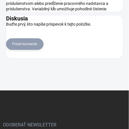
príslušenstvom alebo predĺženie pracovného nadstavca a
príslušenstva. Variabilný kĺb umožňuje pohodlné čistenie.
Diskusia
Buďte prvý, kto napíše príspevok k tejto položke.
Pridať komentár
Z
á
p
ä
t
i
ODOBERAŤ NEWSLETTER