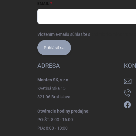
EMAIL
Vložením e-mailu súhlasíte s
podmienkami ochrany 
Prihlásiť sa
ADRESA
KON
Montes SK, s.r.o.
Kvetinárska 15
821 06 Bratislava
Otváracie hodiny predajne:
PO-ŠT: 8:00 - 16:00
PIA: 8:00 - 13:00