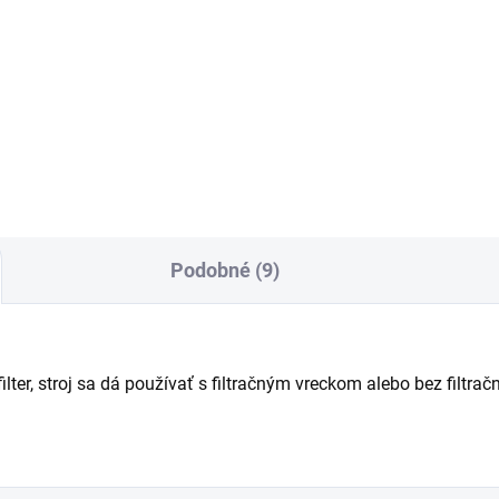
Do košíka
Do košíka
ka hmotnosť, vysoký sací
T 7/1 Classic Adv zaujme
on, veľmi robustný: Náš suchý
ergonomickým dizajnom, do
ávač T 11/1 Classic kombinuje
pomerom ceny, výkonu a
odujúce kritériá
vynikajúcim sacím výkonom.
fesionálnych používateľov v
Dodáva sa so zásuvným, ľah
aktívnom kompaktnom
vymeniteľným napájacím káb
ávači.
(7,5 m).
Podobné (9)
lter, stroj sa dá používať s filtračným vreckom alebo bez filtrač