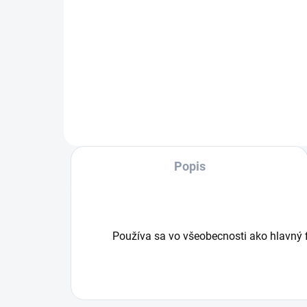
Suchý vysávač T 7/1 Classic
Níz
predstavuje ľahký a ergonomický
výk
vysávač, ktorý disponuje silným
vys
sacím výkonom, držiakom na
rozh
kábel a filtračným vreckom z
pro
netkanej textílie.
atr
vys
Popis
Používa sa vo všeobecnosti ako hlavný fi