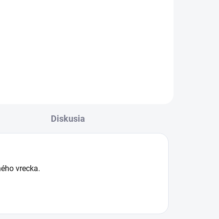
brým
ko
lom
Diskusia
ného vrecka.