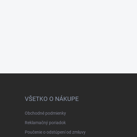
VŠETKO O NÁKUPE
Obchodné podmienky
Reklamačný poriadok
Poučenie o odstúpení od zmluvy