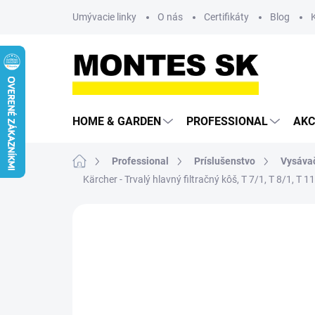
Prejsť
Umývacie linky
O nás
Certifikáty
Blog
na
obsah
HOME & GARDEN
PROFESSIONAL
AKC
Domov
Professional
Príslušenstvo
Vysáva
Kärcher - Trvalý hlavný filtračný kôš, T 7/1, T 8/1, T 
Neohodnotené
Podrobnosti hodn