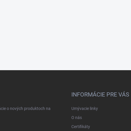
INFORMÁCIE PRE VÁS
ácie o nových produktoch na
Umývacie linky
O nás
Certifikáty