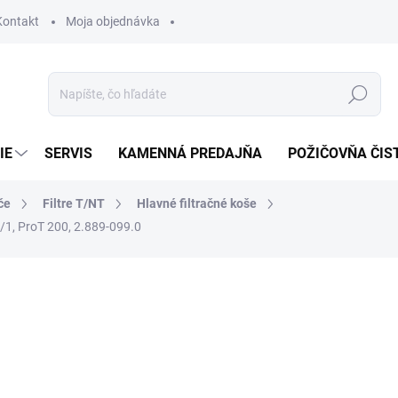
Kontakt
Moja objednávka
Hľadať
IE
SERVIS
KAMENNÁ PREDAJŇA
POŽIČOVŇA ČIS
če
Filtre T/NT
Hlavné filtračné koše
11/1, ProT 200, 2.889-099.0
otenia
22,24 €
18,08 € bez DPH
Jednotková
SKLADOM U DODÁVATEĽA (