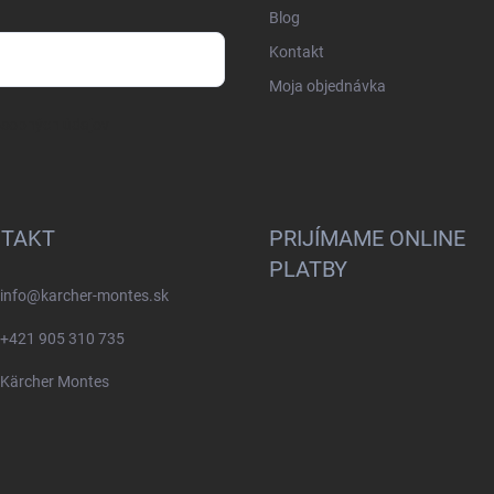
Blog
Kontakt
Moja objednávka
osobných údajov
TAKT
PRIJÍMAME ONLINE
PLATBY
info
@
karcher-montes.sk
+421 905 310 735
Kärcher Montes