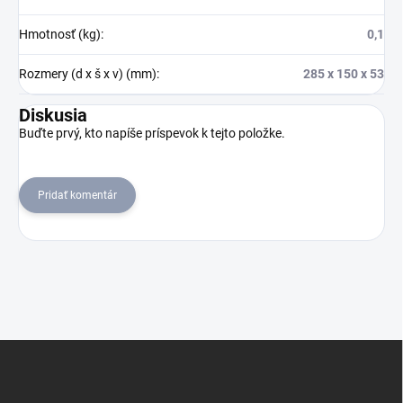
Hmotnosť (kg)
:
0,1
Rozmery (d x š x v) (mm)
:
285 x 150 x 53
Diskusia
Buďte prvý, kto napíše príspevok k tejto položke.
Pridať komentár
Z
á
p