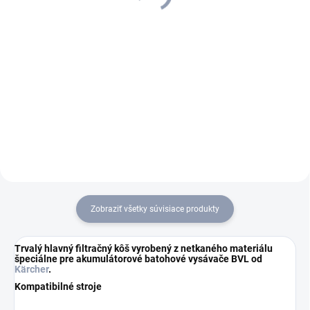
539,30 € bez DPH
440,89 € bez DPH
Do košíka
Do košíka
Ultraľahký a extrémne robustný
Čistenie v stiesnených
vďaka inovatívnemu materiálu
priestoroch: Ultraľahký,
EPP: Výkonný vysávač BVL 5/1
výkonný a batériami napájaný
Bp od spoločnosti Kärcher s
batohový vysávač BVL 3/1 Bp
dlhou životnosťou na
vyčnieva z davu pre svoj
upratovacie práce v najužších
robustný materiál EPP a skvelú
priestoroch.
hodnotu za peniaze.
Zobraziť všetky súvisiace produkty
Trvalý hlavný filtračný kôš vyrobený z netkaného materiálu
špeciálne pre akumulátorové batohové vysávače BVL od
Kärcher
.
Kompatibilné stroje