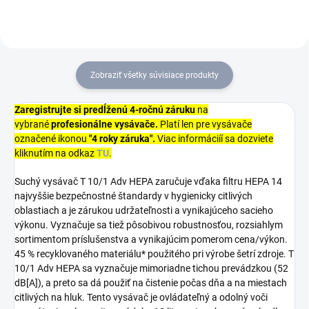
kompatibilná s
mokrosuchými...
Zobraziť všetky súvisiace produkty
Zaregistrujte si predĺženú 4-ročnú záruku
na
vybrané
profesionálne vysávače.
Platí len pre vysávače
označené ikonou
"4 roky záruka".
Viac informáciíí sa dozviete
kliknutím na odkaz
TU
.
Suchý vysávač T 10/1 Adv HEPA zaručuje vďaka filtru HEPA 14
najvyššie bezpečnostné štandardy v hygienicky citlivých
oblastiach a je zárukou udržateľnosti a vynikajúceho sacieho
výkonu. Vyznačuje sa tiež pôsobivou robustnosťou, rozsiahlym
sortimentom príslušenstva a vynikajúcim pomerom cena/výkon.
45 % recyklovaného materiálu* použitého pri výrobe šetrí zdroje. T
10/1 Adv HEPA sa vyznačuje mimoriadne tichou prevádzkou (52
dB[A]), a preto sa dá použiť na čistenie počas dňa a na miestach
citlivých na hluk. Tento vysávač je ovládateľný a odolný voči