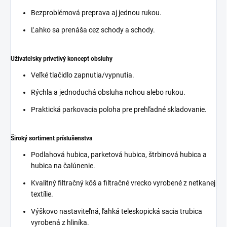
Bezproblémová preprava aj jednou rukou.
Ľahko sa prenáša cez schody a schody.
Užívateľsky prívetivý koncept obsluhy
Veľké tlačidlo zapnutia/vypnutia.
Rýchla a jednoduchá obsluha nohou alebo rukou.
Praktická parkovacia poloha pre prehľadné skladovanie.
Široký sortiment príslušenstva
Podlahová hubica, parketová hubica, štrbinová hubica a
hubica na čalúnenie.
Kvalitný filtračný kôš a filtračné vrecko vyrobené z netkanej
textílie.
Výškovo nastaviteľná, ľahká teleskopická sacia trubica
vyrobená z hliníka.