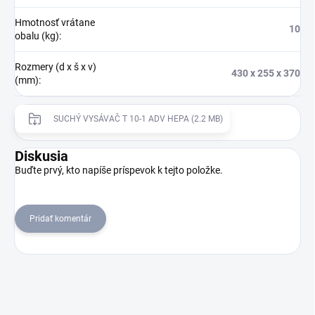
Hmotnosť vrátane
10
obalu (kg)
:
Rozmery (d x š x v)
430 x 255 x 370
(mm)
:
SUCHÝ VYSÁVAČ T 10-1 ADV HEPA (2.2 MB)
Diskusia
Buďte prvý, kto napíše príspevok k tejto položke.
Pridať komentár