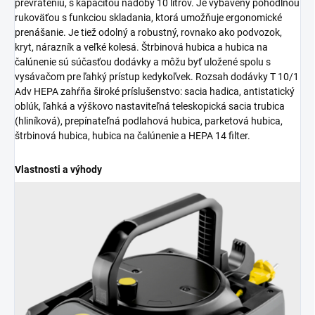
prevráteniu, s kapacitou nádoby 10 litrov. Je vybavený pohodlnou
rukoväťou s funkciou skladania, ktorá umožňuje ergonomické
prenášanie. Je tiež odolný a robustný, rovnako ako podvozok,
kryt, nárazník a veľké kolesá. Štrbinová hubica a hubica na
čalúnenie sú súčasťou dodávky a môžu byť uložené spolu s
vysávačom pre ľahký prístup kedykoľvek. Rozsah dodávky T 10/1
Adv HEPA zahŕňa široké príslušenstvo: sacia hadica, antistatický
oblúk, ľahká a výškovo nastaviteľná teleskopická sacia trubica
(hliníková), prepínateľná podlahová hubica, parketová hubica,
štrbinová hubica, hubica na čalúnenie a HEPA 14 filter.
Vlastnosti a výhody