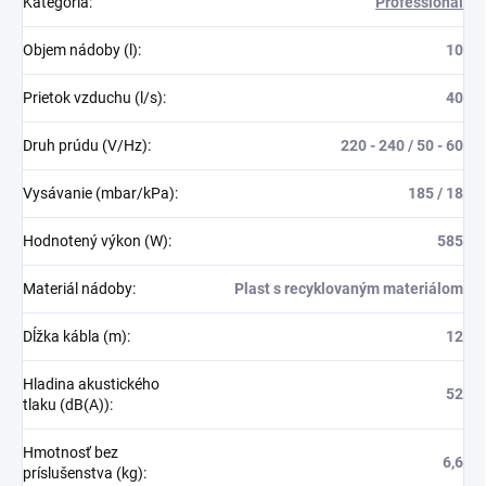
Kategória
:
Professional
Objem nádoby (l)
:
10
Prietok vzduchu (l/s)
:
40
Druh prúdu (V/Hz)
:
220 - 240 / 50 - 60
Vysávanie (mbar/kPa)
:
185 / 18
Hodnotený výkon (W)
:
585
Materiál nádoby
:
Plast s recyklovaným materiálom
Dĺžka kábla (m)
:
12
Hladina akustického
52
tlaku (dB(A))
:
Hmotnosť bez
6,6
príslušenstva (kg)
: