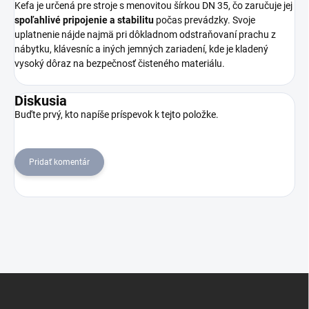
Kefa je určená pre stroje s menovitou šírkou DN 35, čo zaručuje jej
spoľahlivé pripojenie a stabilitu
počas prevádzky. Svoje
uplatnenie nájde najmä pri dôkladnom odstraňovaní prachu z
nábytku, klávesníc a iných jemných zariadení, kde je kladený
vysoký dôraz na bezpečnosť čisteného materiálu.
Diskusia
Buďte prvý, kto napíše príspevok k tejto položke.
Pridať komentár
Z
á