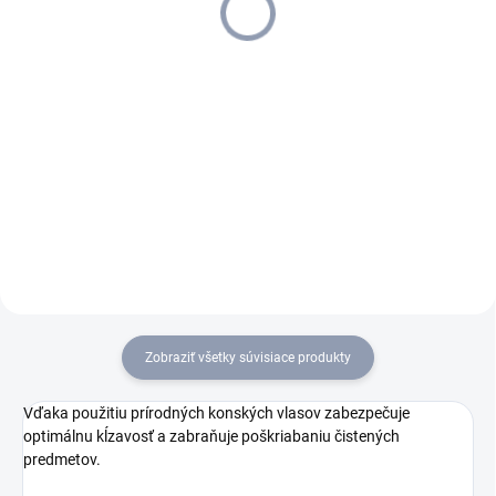
Cashback 30 € späť z nákupu
Cashback 30 € späť z nákupu
357,72 € bez DPH
161,95 € bez DPH
Detail
Detail
CASHBACK – získajte 30 € späť
CASHBACK – získajte 30 € späť
z nákupu! Pre viac informácií
z nákupu! Pre viac informácií
kliknite sem. Batériový ručný
kliknite sem. Batériový ručný
vysávač HV 1/1 Bp Cs je
vysávač HV 1/1 Bp Fs
výkonný, všestranný a ľahký
predstavuje ľahký, výkonný a
vysávač určený pre...
všestranný vysávač, ideálny
pre...
Zobraziť všetky súvisiace produkty
Vďaka použitiu prírodných konských vlasov zabezpečuje
optimálnu kĺzavosť a zabraňuje poškriabaniu čistených
predmetov.