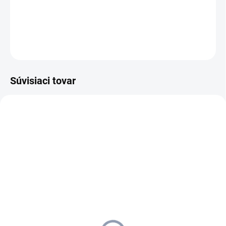
dostupných miest
.
DETAILNÉ INFORMÁCIE
OPÝTAŤ SA
STRÁŽIŤ
Súvisiaci tovar
4-ROČNÁ PREDĹŽENÁ
4-ROČNÁ PREDĹŽENÁ
1.428-100.0
1.667-237.0
ZÁRUKA
ZÁRUKA
ZADARMO
ZADARMO
SKLADOM U DODÁVATEĽA (5-7
SKLADOM U DODÁVATEĽA (5-7
PRAC. DNÍ)
PRAC. DNÍ)
Kärcher - Mokro-suchý
Kärcher - Mokro-suchý
vysávač NT 27/1 Me,
vysávač NT 55/2 Tact² Me
1.428-100.0
I, 1.667-237.0