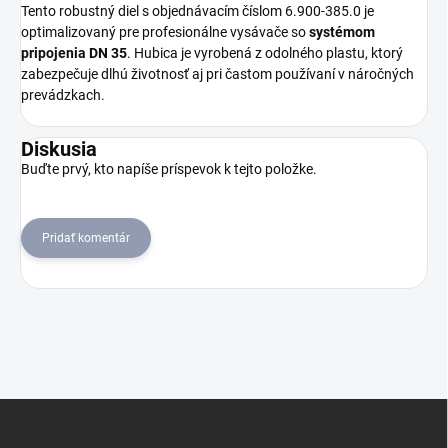
Tento robustný diel s objednávacím číslom 6.900-385.0 je
optimalizovaný pre profesionálne vysávače so
systémom
pripojenia DN 35
. Hubica je vyrobená z odolného plastu, ktorý
zabezpečuje dlhú životnosť aj pri častom používaní v náročných
prevádzkach.
Diskusia
Buďte prvý, kto napíše príspevok k tejto položke.
Pridať komentár
Z
á