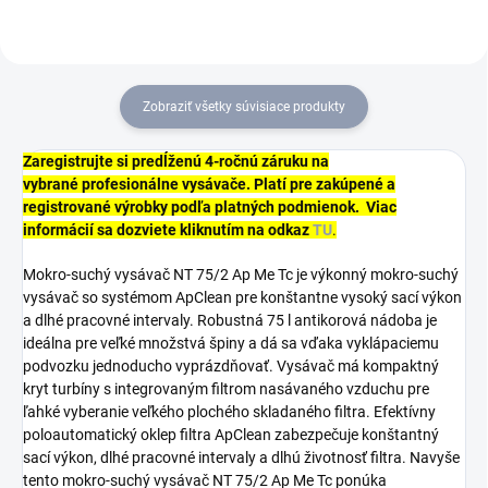
na stavbách alebo v...
Zobraziť všetky súvisiace produkty
Zaregistrujte si predĺženú 4-ročnú záruku na
vybrané profesionálne vysávače.
Platí pre zakúpené a
registrované výrobky podľa platných podmienok. Viac
informácií sa dozviete kliknutím na odkaz
TU
.
Mokro-suchý vysávač NT 75/2 Ap Me Tc je výkonný mokro-suchý
vysávač so systémom ApClean pre konštantne vysoký sací výkon
a dlhé pracovné intervaly. Robustná 75 l antikorová nádoba je
ideálna pre veľké množstvá špiny a dá sa vďaka vyklápaciemu
podvozku jednoducho vyprázdňovať. Vysávač má kompaktný
kryt turbíny s integrovaným filtrom nasávaného vzduchu pre
ľahké vyberanie veľkého plochého skladaného filtra. Efektívny
poloautomatický oklep filtra ApClean zabezpečuje konštantný
sací výkon, dlhé pracovné intervaly a dlhú životnosť filtra. Navyše
tento mokro-suchý vysávač NT 75/2 Ap Me Tc ponúka