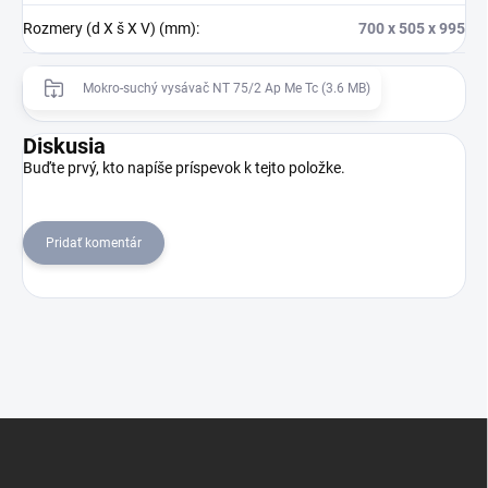
Rozmery (d X š X V) (mm)
:
700 x 505 x 995
Mokro-suchý vysávač NT 75/2 Ap Me Tc (3.6 MB)
Diskusia
Buďte prvý, kto napíše príspevok k tejto položke.
Pridať komentár
Z
á
p