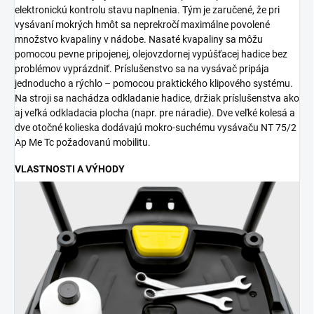
elektronickú kontrolu stavu naplnenia. Tým je zaručené, že pri
vysávaní mokrých hmôt sa neprekročí maximálne povolené
množstvo kvapaliny v nádobe. Nasaté kvapaliny sa môžu
pomocou pevne pripojenej, olejovzdornej vypúšťacej hadice bez
problémov vyprázdniť. Príslušenstvo sa na vysávač pripája
jednoducho a rýchlo – pomocou praktického klipového systému.
Na stroji sa nachádza odkladanie hadice, držiak príslušenstva ako
aj veľká odkladacia plocha (napr. pre náradie). Dve veľké kolesá a
dve otočné kolieska dodávajú mokro-suchému vysávaču NT 75/2
Ap Me Tc požadovanú mobilitu.
VLASTNOSTI A VÝHODY