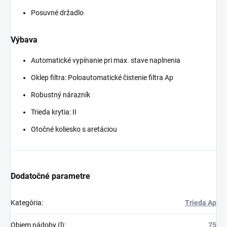
Posuvné držadlo
Výbava
Automatické vypínanie pri max. stave naplnenia
Oklep filtra: Poloautomatické čistenie filtra Ap
Robustný nárazník
Trieda krytia: II
Otočné koliesko s aretáciou
Dodatočné parametre
Kategória
:
Trieda Ap
Objem nádoby (l)
:
75