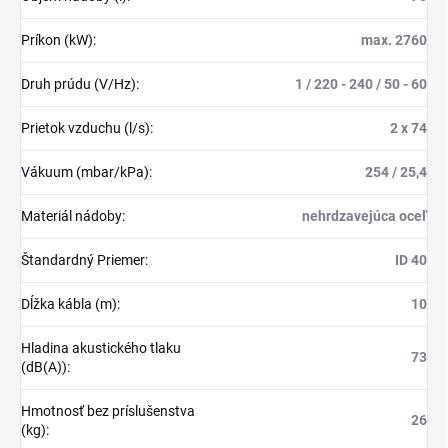
Príkon (kW)
:
max. 2760
Druh prúdu (V/Hz)
:
1 / 220 - 240 / 50 - 60
Prietok vzduchu (l/s)
:
2 x 74
Vákuum (mbar/kPa)
:
254 / 25,4
Materiál nádoby
:
nehrdzavejúca oceľ
Štandardný Priemer
:
ID 40
Dĺžka kábla (m)
:
10
Hladina akustického tlaku
73
(dB(A))
:
Hmotnosť bez príslušenstva
26
(kg)
: