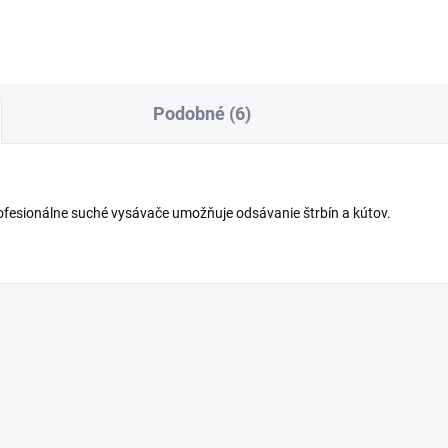
lahy. Súčasťou dodávky je
 13 filter, sada ručného...
Podobné (6)
rofesionálne suché vysávače umožňuje odsávanie štrbín a kútov.