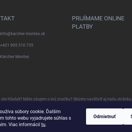
TAKT
PRIJÍMAME ONLINE
PLATBY
info
@
karcher-montes.sk
+421 905 310 735
Kärcher Montes
o ste hľadali? Máte záujem o inú značku? Skúste navštíviť aj našu stránk
oužíva súbory cookie. Ďalším
Odmietnuť
m tohto webu vyjadrujete súhlas s
ním. Viac informácií
tu
.