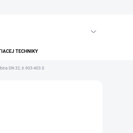
PRÁZDNY KOŠÍK
NÁKUPNÝ
KOŠÍK
TIACEJ TECHNIKY
ubica DN 32, 6.903-403.0
5-7 PRAC. DNÍ)