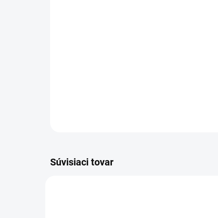
Súvisiaci tovar
4-ROČNÁ PREDĹŽENÁ
4-RO
1.527-145.0
ZÁRUKA