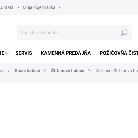
Kontakt
Moja objednávka
Hľadať
IE
SERVIS
KAMENNÁ PREDAJŇA
POŽIČOVŇA ČIS
če
Sacie hubice
Štrbinové hubice
Kärcher - Štrbinová h
otenia
14,61 €
11,88 € bez DPH
Jednotková
SKLADOM U DODÁVATEĽA (
cena: