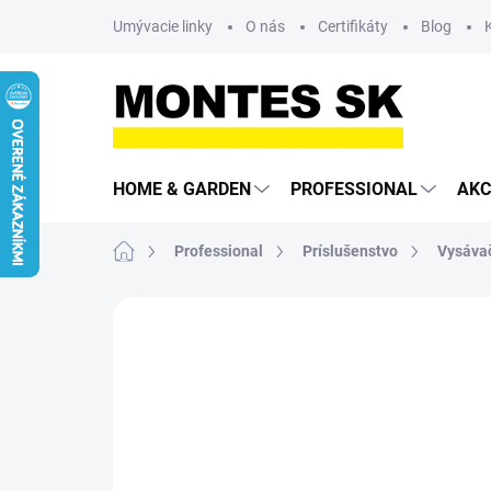
Prejsť
Umývacie linky
O nás
Certifikáty
Blog
na
obsah
HOME & GARDEN
PROFESSIONAL
AKC
Domov
Professional
Príslušenstvo
Vysáva
Neohodnotené
Podrobnosti hodn