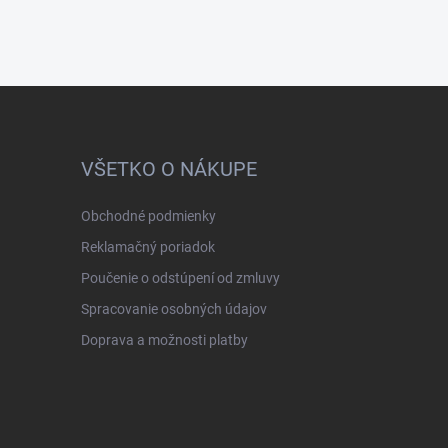
VŠETKO O NÁKUPE
Obchodné podmienky
Reklamačný poriadok
Poučenie o odstúpení od zmluvy
Spracovanie osobných údajov
Doprava a možnosti platby