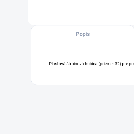
hlavným filtračným košom na
pod
vysávanie bez filtračného...
HEPA
Popis
Plastová štrbinová hubica (priemer 32) pre p