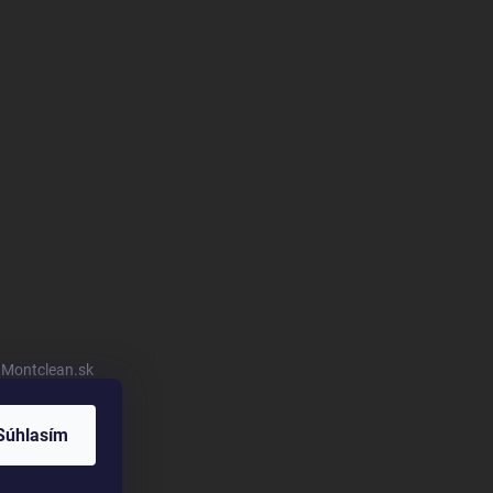
u Montclean.sk
Súhlasím