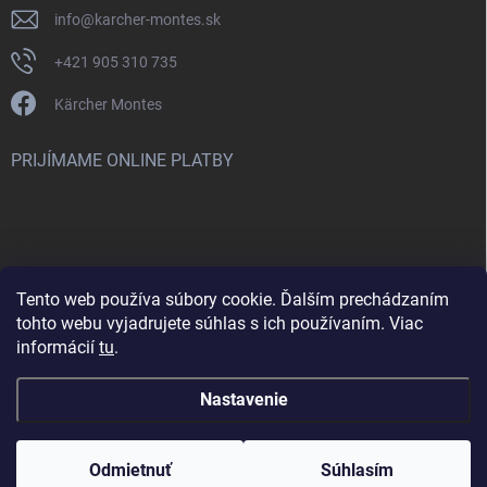
info
@
karcher-montes.sk
+421 905 310 735
Kärcher Montes
PRIJÍMAME ONLINE PLATBY
Tento web používa súbory cookie. Ďalším prechádzaním
Nenašli ste čo ste hľadali? Máte záujem o inú značku? Skúste
tohto webu vyjadrujete súhlas s ich používaním. Viac
navštíviť aj našu stránku Montclean.sk
informácií
tu
.
Nastavenie
Copyright 2026
karcher-montes.sk
. Všetky práva vyhradené.
Odmietnuť
Súhlasím