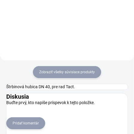
Mokro-suchý vysávač NT 30/1
Mokro-suchý vysávač T 30/1
Tact predstavuje vysávač s
Tact Te predstavuje výkonný a
robustnými komponentami s
efektívny stroj na vysávanie
dlhou životnosťou a vysokým
mokrých aj suchých nečistôt.
sacím výkonom, ktorý ponúka
Disponuje zásuvkou na
efektívne odstránenie mokrých i
pripojenie elektronáradia
suchých...
(automatické...
Zobraziť všetky súvisiace produkty
Štrbinová hubica DN 40, pre rad Tact.
Diskusia
Buďte prvý, kto napíše príspevok k tejto položke.
Pridať komentár