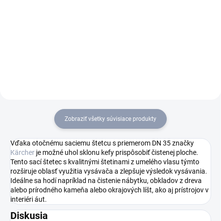
Mokro-suchý vysávač NT 30/1
Mokro-suchý vysávač T 30/1
Tact predstavuje vysávač s
Tact Te predstavuje výkonný a
robustnými komponentami s
efektívny stroj na vysávanie
dlhou životnosťou a vysokým
mokrých aj suchých nečistôt.
sacím výkonom, ktorý ponúka
Disponuje zásuvkou na
efektívne odstránenie mokrých i
pripojenie elektronáradia
suchých...
(automatické...
Zobraziť všetky súvisiace produkty
Vďaka otočnému saciemu štetcu s priemerom DN 35 značky
Kärcher
je možné uhol sklonu kefy prispôsobiť čistenej ploche.
Tento sací štetec s kvalitnými štetinami z umelého vlasu týmto
rozširuje oblasť využitia vysávača a zlepšuje výsledok vysávania.
Ideálne sa hodí napríklad na čistenie nábytku, obkladov z dreva
alebo prírodného kameňa alebo okrajových líšt, ako aj prístrojov v
interiéri áut.
Diskusia