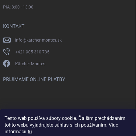
PIA: 8:00 - 13:00
KONTAKT
info
@
karcher-montes.sk
+421 905 310 735
Kärcher Montes
PRIJÍMAME ONLINE PLATBY
Tento web používa súbory cookie. Ďalším prechádzaním
Nenašli ste čo ste hľadali? Máte záujem o inú značku? Skúste
tohto webu vyjadrujete súhlas s ich používaním. Viac
navštíviť aj našu stránku Montclean.sk
informácií
tu
.