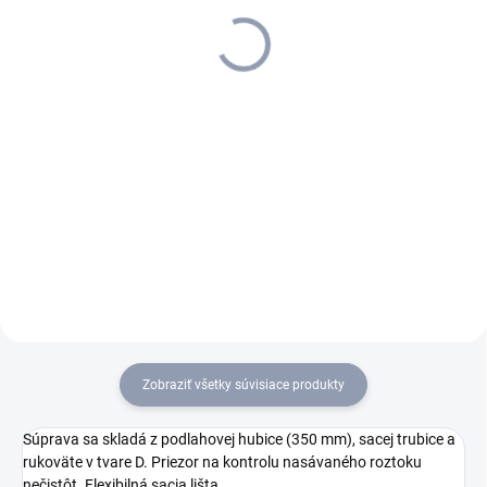
+ 1 l saponátu zdarma
844,30 €
3 792,05 €
686,42 € bez DPH
3 082,97 € bez DPH
Do košíka
Do košíka
Výkonný špecialista na hĺbkové
čistenie čalúnenia a
Najtichší mokrý vysávač svojho
odstraňovanie škvŕn z
druhu: Puzzi 30/4 E so 66
textilných povrchov: Puzzi 8/1
dB(A). Na čistenie veľkých
je extrakčný čistič vybavený
kobercových plôch.
ergonomickou, mimoriadne
Ergonomický vertikálny tvar
krátkou hubicou na...
stroja. Zabudované výhrevné
články...
Zobraziť všetky súvisiace produkty
Súprava sa skladá z podlahovej hubice (350 mm), sacej trubice a
rukoväte v tvare D. Priezor na kontrolu nasávaného roztoku
nečistôt. Flexibilná sacia lišta.