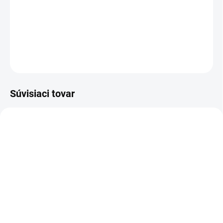
rukoväte v tvare D. Priezor na kontrolu nasávaného roztoku
nečistôt. Flexibilná sacia lišta.
DETAILNÉ INFORMÁCIE
OPÝTAŤ SA
STRÁŽIŤ
Súvisiaci tovar
1.101-122.0
1.100-240.0
SKLADOM U DODÁVATEĽA (5-7
SKLADOM U DODÁVATEĽA (5-7
PRAC. DNÍ)
PRAC. DNÍ)
Kärcher - Tepovač Puzzi
Kärcher - Puzzi 8/1, 1.100-
30/4 E, 1.101-122.0
240.0