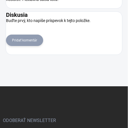
Diskusia
Buďte prvý, kto napíše príspevok k tejto položke.
Pridať komentár
Z
á
p
ä
t
i
ODOBERAŤ NEWSLETTER
e