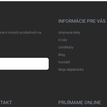
INFORMÁCIE PRE VÁS
ácie o nových produktoch na
Umývacie linky
O nás
Certifikáty
Blog
Kontakt
Moja objednávka
osobných údajov
TAKT
PRIJÍMAME ONLINE