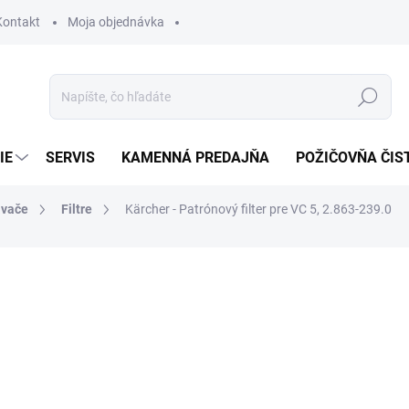
Kontakt
Moja objednávka
Hľadať
IE
SERVIS
KAMENNÁ PREDAJŇA
POŽIČOVŇA ČIS
ávače
Filtre
Kärcher - Patrónový filter pre VC 5, 2.863-239.0
otenia
17,15 €
13,94 € bez DPH
Jednotková
SKLADOM U DODÁVATEĽA (
cena: