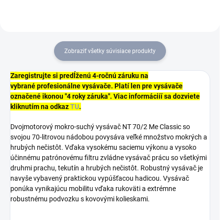
Zobraziť všetky súvisiace produkty
Zaregistrujte si predĺženú 4-ročnú záruku na
vybrané profesionálne vysávače. Platí len pre vysávače
označené ikonou "4 roky záruka". Viac informáciíí sa dozviete
kliknutím na odkaz
TU
.
Dvojmotorový mokro-suchý vysávač NT 70/2 Me Classic so
svojou 70-litrovou nádobou povysáva veľké množstvo mokrých a
hrubých nečistôt. Vďaka vysokému saciemu výkonu a vysoko
účinnému patrónovému filtru zvládne vysávač prácu so všetkými
druhmi prachu, tekutín a hrubých nečistôt. Robustný vysávač je
navyše vybavený praktickou vypúšťacou hadicou. Vysávač
ponúka vynikajúcu mobilitu vďaka rukoväti a extrémne
robustnému podvozku s kovovými kolieskami.