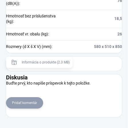
76
(dB(A))
:
Hmotnosť bez príslušenstva
18,5
(kg)
:
Hmotnosť vr. obalu (kg)
:
26
Rozmery (d X š X V) (mm)
:
580 x 510 x 850
Informácia o produkte (2.3 MB)
Diskusia
Buďte prvý, kto napíše príspevok k tejto položke.
Pridať komentár