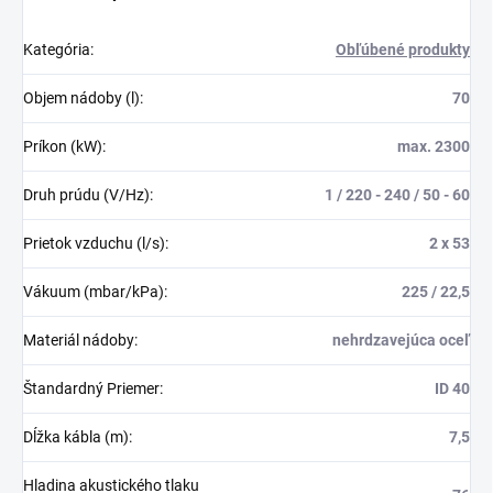
Kategória
:
Obľúbené produkty
Objem nádoby (l)
:
70
Príkon (kW)
:
max. 2300
Druh prúdu (V/Hz)
:
1 / 220 - 240 / 50 - 60
Prietok vzduchu (l/s)
:
2 x 53
Vákuum (mbar/kPa)
:
225 / 22,5
Materiál nádoby
:
nehrdzavejúca oceľ
Štandardný Priemer
:
ID 40
Dĺžka kábla (m)
:
7,5
Hladina akustického tlaku