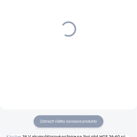
PRAC. DNÍ)
PRAC. DNÍ)
Kärcher - Batéria 36 V/ 2,5
Kärcher - Batéria 36 V/ 5,0
Ah, 2.445-030.0
Ah, 2.445-031.0
159 €
225 €
129,27 € bez DPH
182,93 € bez DPH
Do košíka
Do košíka
Vymeniteľná batéria 36 V/2,5
Ah Battery Power je vhodná pre
všetky zariadenia systému
batérií 36 V Battery Power.
Zobraziť všetky súvisiace produkty
Kärcher
36 V akumulátorové nožnice na živý plot HGE 36-60 sú