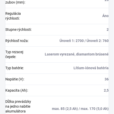
zubov (mm)
:
Regulácia
Áno
rýchlosti
:
Stupne rýchlosti
:
2
Rýchlosť noža
:
Úroveň 1: 2700 / Úroveň 2: 760
Typ rezacej
Laserom vyrezané, diamantom brúsené
čepele
:
Typ batérie
:
Lítium-iónová batéria
Napätie (V)
:
36
Kapacita (Ah)
:
2,5
Dĺžka prevádzky
na jedno nabitie
max. 85 (2,5 Ah) / max. 170 (5,0 Ah)
akumulátora