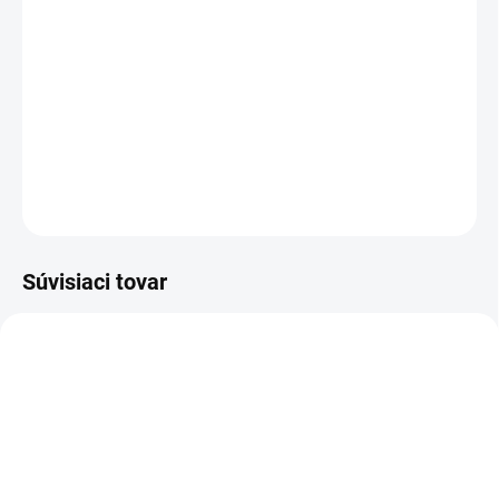
−
+
Pridať do košíka
Výkonné akumulátorové nožnice na živý plot HGE 36-60 Battery
sú vybavené rukoväťou otočnou o 180°, zbernou lištou a 2-
stupňovou reguláciou rýchlosti. Batéria je súčasťou výbavy.
DETAILNÉ INFORMÁCIE
OPÝTAŤ SA
STRÁŽIŤ
Súvisiaci tovar
2.445-030.0
2.445-031.0
SKLADOM U DODÁVATEĽA (5-7
SKLADOM U DODÁVATEĽA (5-7