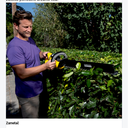
Zametač