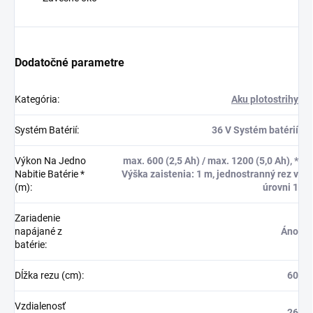
Dodatočné parametre
Kategória
:
Aku plotostrihy
Systém Batérií
:
36 V Systém batérií
Výkon Na Jedno
max. 600 (2,5 Ah) / max. 1200 (5,0 Ah), *
Nabitie Batérie *
Výška zaistenia: 1 m, jednostranný rez v
(m)
:
úrovni 1
Zariadenie
napájané z
Áno
batérie
:
Dĺžka rezu (cm)
:
60
Vzdialenosť
26