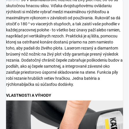
skutočnou hnacou silou. Vďaka dvojstupňovému ovládaniu
rýchlosti si môžete vybrať medzi maximálnou rýchlosťou a
maximálnym výkonom v závislosti od používania. Rukoväť sa dá
otočiť o 180 ° vo viacerých stupňoch, a tak zaistí vaše pohodlie v
každej pracovnej polohe - to všetko bez únavy paží alebo ramien,
napríklad pri vertikálnych rezoch. Praktická je aj lišta, pomocou
ktorej sa ostrihané konáre dostanú priamo na zem namiesto
toho, aby padali do živého plota. Laserom rezaný a diamantom
brúsený nôž nožníc na živý plot vždy garantuje presný výsledok
rezania. Dodatočný chránič čepele zabraňuje poškodeniu budov a
podláh, ako aj čepele samotnej, a integrované závesné oko
zaisťuje priestorovo úsporné skladovanie na stene. Funkcia píly
robí rezanie hrubších vetiev hračkou. Jedna batéria a
rýchlonabíjačka sú súčasťou dodávky.
VLASTNOSTI A VÝHODY