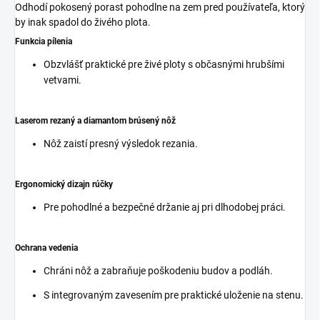
Odhodí pokosený porast pohodlne na zem pred používateľa, ktorý
by inak spadol do živého plota.
Funkcia pílenia
Obzvlášť praktické pre živé ploty s občasnými hrubšími
vetvami.
Laserom rezaný a diamantom brúsený nôž
Nôž zaistí presný výsledok rezania.
Ergonomický dizajn rúčky
Pre pohodlné a bezpečné držanie aj pri dlhodobej práci.
Ochrana vedenia
Chráni nôž a zabraňuje poškodeniu budov a podláh.
S integrovaným zavesením pre praktické uloženie na stenu.