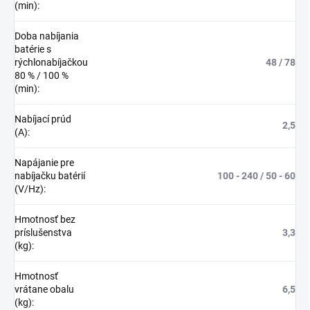
(min)
:
Doba nabíjania
batérie s
rýchlonabíjačkou
48 / 78
80 % / 100 %
(min)
:
Nabíjací prúd
2,5
(A)
:
Napájanie pre
nabíjačku batérií
100 - 240 / 50 - 60
(V/Hz)
:
Hmotnosť bez
príslušenstva
3,3
(kg)
:
Hmotnosť
vrátane obalu
6,5
(kg)
: