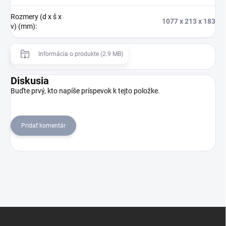
Rozmery (d x š x
1077 x 213 x 183
v) (mm)
:
Informácia o produkte (2.9 MB)
Diskusia
Buďte prvý, kto napíše príspevok k tejto položke.
Pridať komentár
Z
á