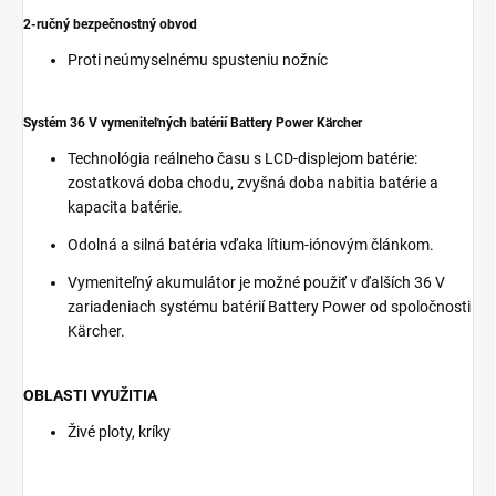
2-ručný bezpečnostný obvod
Proti neúmyselnému spusteniu nožníc
Systém 36 V vymeniteľných batérií Battery Power Kärcher
Technológia reálneho času s LCD-displejom batérie:
zostatková doba chodu, zvyšná doba nabitia batérie a
kapacita batérie.
Odolná a silná batéria vďaka lítium-iónovým článkom.
Vymeniteľný akumulátor je možné použiť v ďalších 36 V
zariadeniach systému batérií Battery Power od spoločnosti
Kärcher.
OBLASTI VYUŽITIA
Živé ploty, kríky