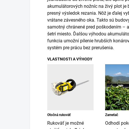
akumulátorových nožníc na živý plot je
presný výsledok rezania. Nôž je ďalej 
vrátane závesného oka. Takto sú budov
samotný chránené pred poškodením – a p
šetrí miesto. Ďalšou výhodou akumulátor
funkcia umožní pílenie hrubších konárov.
systém pre prácu bez prerušenia.
VLASTNOSTI A VÝHODY
Otočná rukoväť
Zametač
Rukoväť je možné
Odhodí pok