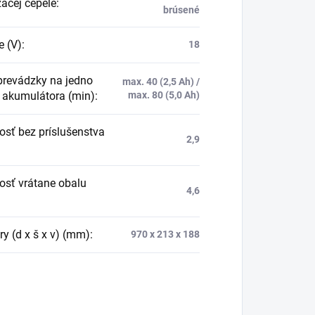
zacej čepele
:
brúsené
e (V)
:
18
prevádzky na jedno
max. 40 (2,5 Ah) /
e akumulátora (min)
:
max. 80 (5,0 Ah)
sť bez príslušenstva
2,9
sť vrátane obalu
4,6
y (d x š x v) (mm)
:
970 x 213 x 188