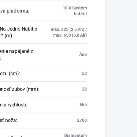
18 V Systém
ová platforma
:
batérií
Na Jedno Nabitie
max. 325 (2,5 Ah) /
 * (m)
:
max. 650 (5,0 Ah)
enie napájané z
Áno
:
rezu (cm)
:
50
enosť zubov (mm)
:
22
ia rýchlosti
:
Nie
sť noža
:
2700
Diamantom