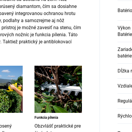
 brúsený diamantom, čím sa dosiahne
Batéri
vybavený integrovanou ochranou hrotu
y, podlahy a samozrejme aj nôž
rístroj je možné zavesiť na stenu, čím
Výkon 
Batérie
ových nožníc je funkcia pílenia. Táto
 Taktiež praktický je antiblokovací
Zariad
batérie
Dĺžka 
Vzdial
Regulác
Rýchlo
Funkcia pílenia
osený
Obzvlášť praktické pre