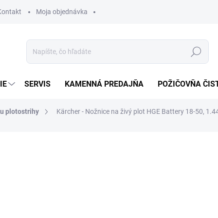
Kontakt
Moja objednávka
Hľadať
IE
SERVIS
KAMENNÁ PREDAJŇA
POŽIČOVŇA ČIS
u plotostrihy
Kärcher - Nožnice na živý plot HGE Battery 18-50, 1.
otenia
150 €
145,90 €
118,62 € bez DPH
Jednotková
SKLADOM U DODÁVATEĽA (
cena: