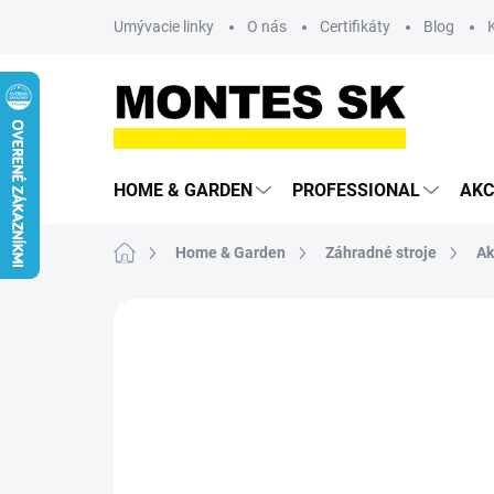
Prejsť
Umývacie linky
O nás
Certifikáty
Blog
na
obsah
HOME & GARDEN
PROFESSIONAL
AKC
Domov
Home & Garden
Záhradné stroje
Ak
Neohodnotené
Podrobnosti hodn