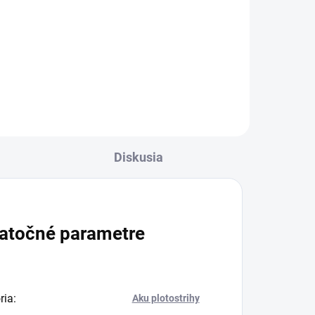
Súprava batérie a rýchlonabíjačky
18 V/ 2,5 Ah. Náhradná batéria s
inovatívnou technológiou Real
Time a 18 V rýchlonabíjačkou. Pre
všetky zariadenia na batériovej
platforme...
Diskusia
atočné parametre
ria
:
Aku plotostrihy