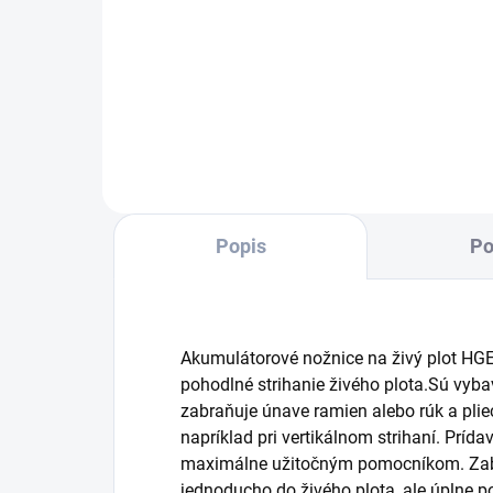
Vďaka inovatívnej technológii
Baté
Real Time je stav batérie viditeľný
ión
na prvý pohľad.
kon
Popis
Po
Akumulátorové nožnice na živý plot HG
pohodlné strihanie živého plota.Sú vyba
zabraňuje únave ramien alebo rúk a pli
napríklad pri vertikálnom strihaní. Prída
maximálne užitočným pomocníkom. Zabe
jednoducho do živého plota, ale úplne 