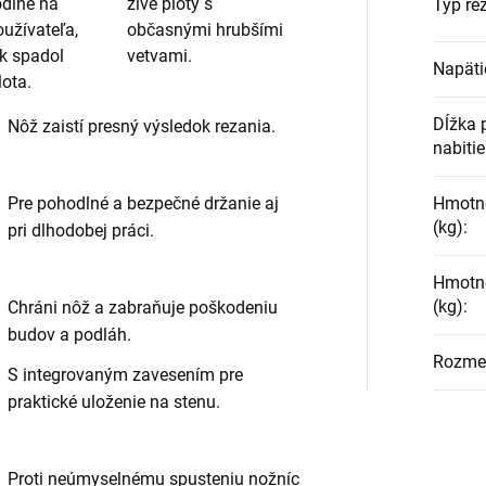
odlne na
živé ploty s
Typ re
užívateľa,
občasnými hrubšími
ak spadol
vetvami.
Napäti
lota.
Dĺžka 
Nôž zaistí presný výsledok rezania.
nabiti
Hmotno
Pre pohodlné a bezpečné držanie aj
(kg)
:
pri dlhodobej práci.
Hmotno
(kg)
:
Chráni nôž a zabraňuje poškodeniu
budov a podláh.
Rozmer
S integrovaným zavesením pre
praktické uloženie na stenu.
Proti neúmyselnému spusteniu nožníc