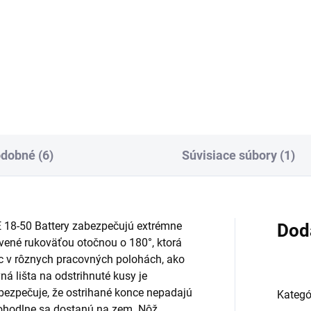
ria je vybavená lítium-
ovými článkami a zaručuje
štantný výkon.
dobné (6)
Súvisiace súbory (1)
E 18-50 Battery zabezpečujú extrémne
Dod
vené rukoväťou otočnou o 180°, ktorá
ec v rôznych pracovných polohách, ako
vná lišta na odstrihnuté kusy je
zpečuje, že ostrihané konce nepadajú
Kategó
pohodlne sa dostanú na zem. Nôž