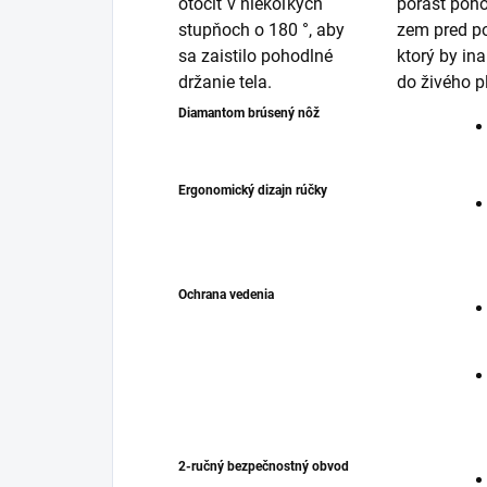
otočiť v niekoľkých
porast poh
stupňoch o 180 °, aby
zem pred po
sa zaistilo pohodlné
ktorý by in
držanie tela.
do živého p
Diamantom brúsený nôž
Ergonomický dizajn rúčky
Ochrana vedenia
2-ručný bezpečnostný obvod