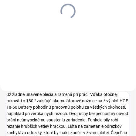
125,57 €
102,09 € bez DPH
Do košíka
S technológiou Real Time
prostredníctvom LCD displeja:
veľmi výkonná 18 V Li-
Ion batéria Kärcher Battery
Power+. Dlhá výdrž batérie
vďaka kapacite 3,0 Ah. S
kontrolou...
Už žiadne unavené plecia a ramená pri práci: Vďaka otočnej
rukoväti o 180 ° zaisťujú akumulátorové nožnice na živý plot HGE
18-50 Battery pohodlnú pracovnú polohu za všetkých okolností,
napríklad pri vertikálnych rezoch. Dvojručný bezpečnostný obvod
bráni neúmyselnému spusteniu zariadenia. Funkcia píly robí
rezanie hrubších vetiev hračkou. Lišta na zametanie odrezkov
zachytáva odrezky, ktoré by inak skončili v živom plotei. Čepeľ na