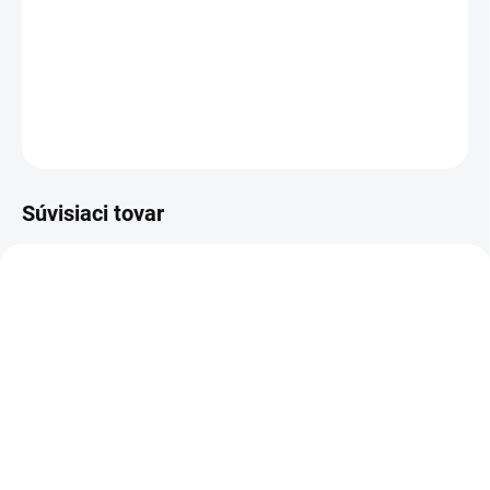
bezpečnú a presnú prácu. Vybavené rukoväťou otočnou o 180° a
praktickou lištou. Dĺžka rezu 50 cm. Batéria je súčasťou výbavy
DETAILNÉ INFORMÁCIE
OPÝTAŤ SA
STRÁŽIŤ
Súvisiaci tovar
2.445-043.2
SKLADOM U DODÁVATEĽA (5-7
PRAC. DNÍ)
Kärcher - Battery Power+
18/30, 2.445-042.0