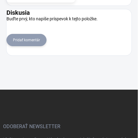
Diskusia
Buďte prvý, kto napíše príspevok k tejto položke.
Pridať komentár
Z
á
p
ä
t
i
ODOBERAŤ NEWSLETTER
e