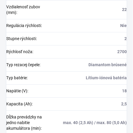
Vzdialenosť zubov
22
(mm)
:
Regulácia rýchlosti
:
Nie
Stupne rýchlosti
:
2
Rýchlosť noža
:
2700
Typ rezacej čepele
:
Diamantom brúsené
Typ batérie
:
Lítium-iónová batéria
Napätie (V)
:
18
Kapacita (Ah)
:
2,5
Dĺžka prevádzky na
jedno nabitie
max. 40 (2,5 Ah) / max. 80 (5,0 Ah)
akumulátora (min)
: