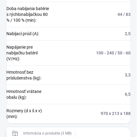
Doba nabíjania batérie
s rýchlonabíjačkou 80
44 / 83
% / 100 % (min)
:
Nabíjací prúd (A)
:
2,5
Napájanie pre
nabíjačku batérií
100 - 240 / 50 - 60
(V/Hz)
:
Hmotnosť bez
3,3
príslušenstva (kg)
:
Hmotnosť vrátane
6,5
obalu (kg)
:
Rozmery (d x š x v)
970 x 213 x 188
(mm)
:
Informácia o produkte (3 MB)