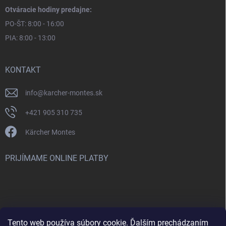
Otváracie hodiny predajne:
PO-ŠT: 8:00 - 16:00
PIA: 8:00 - 13:00
KONTAKT
info
@
karcher-montes.sk
+421 905 310 735
Kärcher Montes
PRIJÍMAME ONLINE PLATBY
Tento web používa súbory cookie. Ďalším prechádzaním
Nenašli ste čo ste hľadali? Máte záujem o inú značku? Skúste