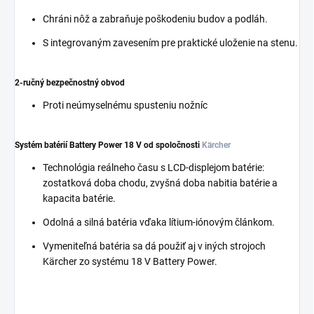
Chráni nôž a zabraňuje poškodeniu budov a podláh.
S integrovaným zavesením pre praktické uloženie na stenu.
2-ručný bezpečnostný obvod
Proti neúmyselnému spusteniu nožníc
Systém batérií Battery Power 18 V od spoločnosti
Kärcher
Technológia reálneho času s LCD-displejom batérie:
zostatková doba chodu, zvyšná doba nabitia batérie a
kapacita batérie.
Odolná a silná batéria vďaka lítium-iónovým článkom.
Vymeniteľná batéria sa dá použiť aj v iných strojoch
Kärcher zo systému 18 V Battery Power.