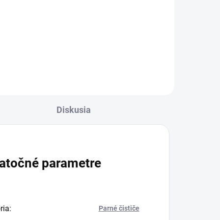
Deluxe s osvetleným LED pásikom
né,
a dokonalým úložným priestorom
,
na príslušenstvo čistí bez
aru
prerušenia vďaka doplniteľnej
nádržke na vodu....
Diskusia
atočné parametre
ria
:
Parné čističe