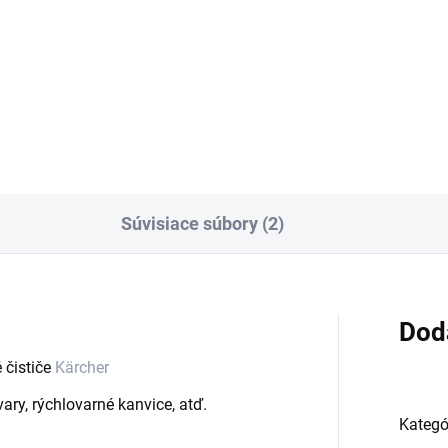
ikom a dokonalým úložným
SC 4 Deluxe umožňuje pohodl
storom na príslušenstvo čistí
neprerušované čistenie parou
odlne a bez prerušenia vďaka
vrátane tlakovej žehličky na p
lo doplňovateľnej a
a vynikajúceho skladovania
mateľnej nádržke na vodu....
príslušenstva priamo na
zariadení....
Súvisiace súbory (2)
Dod
 čističe
Kärcher
ry, rýchlovarné kanvice, atď.
Kategó