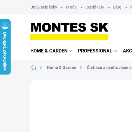
Prejsť
Umývacie linky
O nás
Certifikáty
Blog
na
obsah
HOME & GARDEN
PROFESSIONAL
AKC
Domov
Home & Garden
Čistiace a ošetrovacie p
Neohodnotené
Podrobnosti hodn