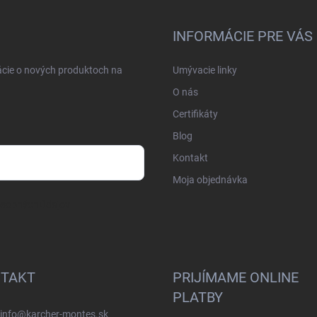
INFORMÁCIE PRE VÁS
ácie o nových produktoch na
Umývacie linky
O nás
Certifikáty
Blog
Kontakt
Moja objednávka
osobných údajov
TAKT
PRIJÍMAME ONLINE
PLATBY
info
@
karcher-montes.sk