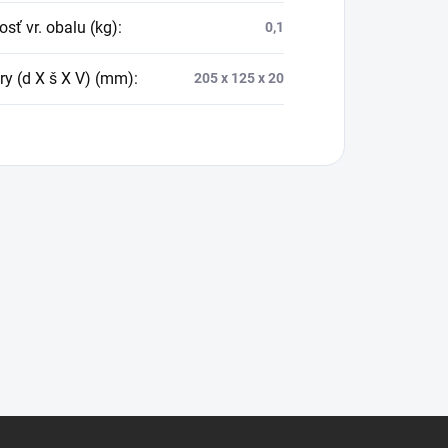
sť vr. obalu (kg)
:
0,1
y (d X š X V) (mm)
:
205 x 125 x 20