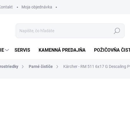
Kontakt
Moja objednávka
Hľadať
IE
SERVIS
KAMENNÁ PREDAJŇA
POŽIČOVŇA ČIS
rostriedky
Parné čističe
Kärcher - RM 511 6x17 G Descaling 
otenia
8,49 €
6,90 € bez DPH
Jednotková
SKLADOM
cena: