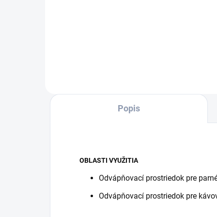
Kompaktný model SC 2 Deluxe s
pás
LED osvetlením na zobrazenie
prie
prevádzkového režimu je
poh
základným modelom pre čistenie
trva
parou bez chemikálií. Ideálne pre
odní
všetky tvrdé povrchy v celej...
Popis
OBLASTI VYUŽITIA
Odvápňovací prostriedok pre parné
Odvápňovací prostriedok pre kávova