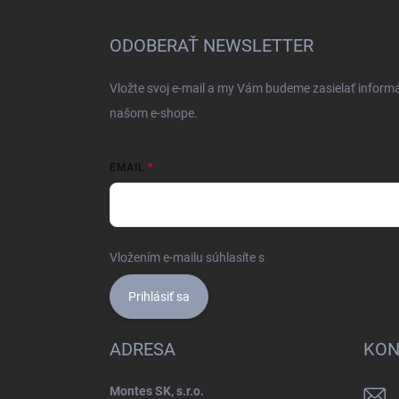
p
ä
ODOBERAŤ NEWSLETTER
t
i
Vložte svoj e-mail a my Vám budeme zasielať inform
e
našom e-shope.
EMAIL
Vložením e-mailu súhlasíte s
podmienkami ochrany 
Prihlásiť sa
ADRESA
KON
Montes SK, s.r.o.