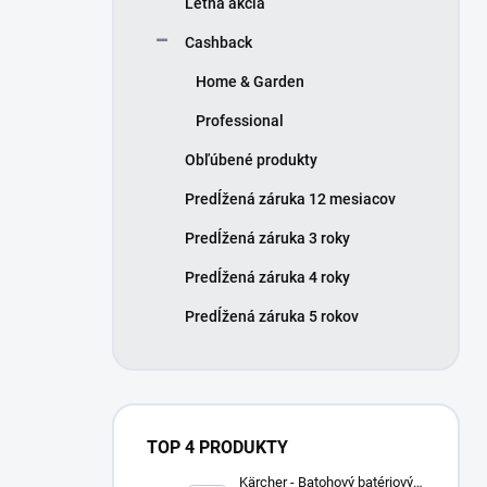
Letná akcia
e
l
Cashback
Home & Garden
Professional
Obľúbené produkty
Predĺžená záruka 12 mesiacov
Predĺžená záruka 3 roky
Predĺžená záruka 4 roky
Predĺžená záruka 5 rokov
TOP 4 PRODUKTY
Kärcher - Batohový batériový