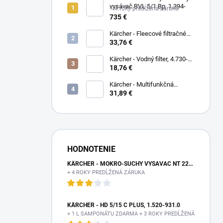
vysávač BVL 5/1 Bp, 1.394-
+ 4 roky predĺžená záruka
274.0
735 €
Kärcher - Fleecové filtračné
vrecká, 10 ks , BV 5/1, BVL
33,76 €
5/1 Bp, T 7/1, T 9/1, 6.904-
335.0
Kärcher - Vodný filter, 4.730-
059.0
18,76 €
Kärcher - Multifunkčná
kovová striekacia pištoľ
31,89 €
Premium, 2.645-271.0
HODNOTENIE
KÄRCHER - MOKRO-SUCHÝ VYSÁVAČ NT 22/1 AP TE L, 1.378-610.0
+ 4 ROKY PREDĹŽENÁ ZÁRUKA
KÄRCHER - HD 5/15 C PLUS, 1.520-931.0
+ 1 L SAMPONÁTU ZDARMA + 3 ROKY PREDĹŽENÁ ZÁRUKA