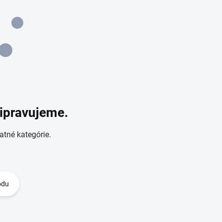
ripravujeme.
atné kategórie.
odu