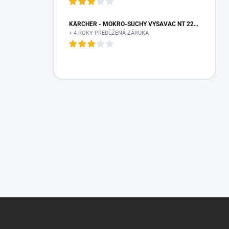
KÄRCHER - MOKRO-SUCHÝ VYSÁVAČ NT 22/1 AP TE L, 1.378-610.0
+ 4 ROKY PREDĹŽENÁ ZÁRUKA
Z
á
p