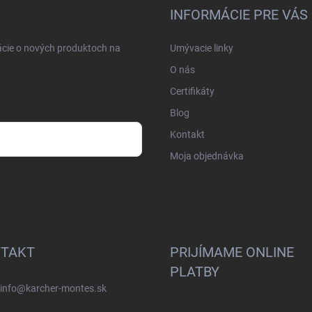
INFORMÁCIE PRE VÁS
ácie o nových produktoch na
Umývacie linky
O nás
Certifikáty
Blog
Kontakt
Moja objednávka
osobných údajov
TAKT
PRIJÍMAME ONLINE
PLATBY
info
@
karcher-montes.sk