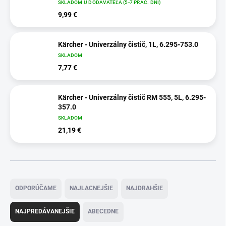
SKLADOM U DODÁVATEĽA (5-7 PRAC. DNÍ)
9,99 €
Kärcher - Univerzálny čistič, 1L, 6.295-753.0
SKLADOM
7,77 €
Kärcher - Univerzálny čistič RM 555, 5L, 6.295-
357.0
SKLADOM
21,19 €
R
a
ODPORÚČAME
NAJLACNEJŠIE
NAJDRAHŠIE
d
e
NAJPREDÁVANEJŠIE
ABECEDNE
n