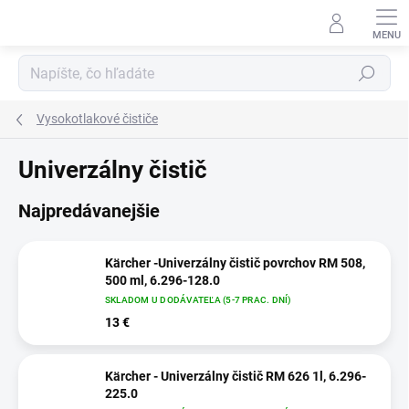
Prejsť
na
obsah
Hľadať
Vysokotlakové čističe
Univerzálny čistič
Najpredávanejšie
Kärcher -Univerzálny čistič povrchov RM 508,
500 ml, 6.296-128.0
SKLADOM U DODÁVATEĽA (5-7 PRAC. DNÍ)
13 €
Kärcher - Univerzálny čistič RM 626 1l, 6.296-
225.0