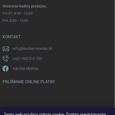
Otváracie hodiny predajne:
PO-ŠT: 8:00 - 16:00
PIA: 8:00 - 13:00
KONTAKT
info
@
karcher-montes.sk
+421 905 310 735
Kärcher Montes
PRIJÍMAME ONLINE PLATBY
Tento web používa súbory cookie. Ďalším prechádzaním