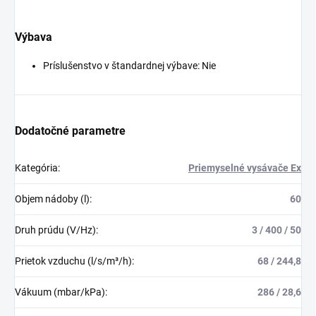
Výbava
Príslušenstvo v štandardnej výbave: Nie
Dodatočné parametre
Kategória
:
Priemyselné vysávače Ex
Objem nádoby (l)
:
60
Druh prúdu (V/Hz)
:
3 / 400 / 50
Prietok vzduchu (l/s/m³/h)
:
68 / 244,8
Vákuum (mbar/kPa)
:
286 / 28,6