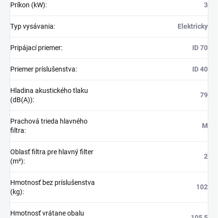
Príkon (kW)
:
3
Typ vysávania
:
Elektricky
Pripájací priemer
:
ID 70
Priemer príslušenstva
:
ID 40
Hladina akustického tlaku
79
(dB(A))
:
Prachová trieda hlavného
M
filtra
:
Oblasť filtra pre hlavný filter
2
(m²)
:
Hmotnosť bez príslušenstva
102
(kg)
:
Hmotnosť vrátane obalu
105,5