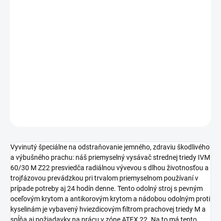
cena:
−
+
Pridať do košíka
Vhodný pre zónu ATEX 22 a certifikovaný podľa 2014/34/EU,
mobilný priemyselný vysávač strednej triedy IVM 60/30 M Z22 s
radiálnou vývevou na univerzálne použitie v priemysle.
DETAILNÉ INFORMÁCIE
OPÝTAŤ SA
STRÁŽIŤ
Vyvinutý špeciálne na odstraňovanie jemného, zdraviu škodlivého
a výbušného prachu: náš priemyselný vysávač strednej triedy IVM
60/30 M Z22 presviedča radiálnou vývevou s dlhou životnosťou a
trojfázovou prevádzkou pri trvalom priemyselnom používaní v
prípade potreby aj 24 hodín denne. Tento odolný stroj s pevným
oceľovým krytom a antikorovým krytom a nádobou odolným proti
kyselinám je vybavený hviezdicovým filtrom prachovej triedy M a
spĺňa aj požiadavky na prácu v zóne ATEX 22. Na to má tento