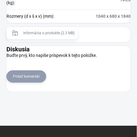
(kg)
:
Rozmery (d x š x v) (mm)
:
1040 x 680 x 1840
Informácia o produkte (2.3 MB)
Diskusia
Buďte prvý, kto napíše príspevok k tejto položke.
Pridať komentár
Z
á