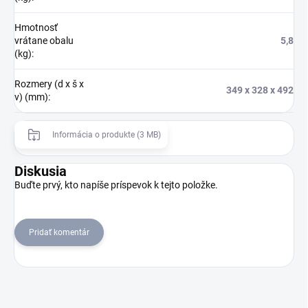
Hmotnosť
vrátane obalu
5,8
(kg)
:
Rozmery (d x š x
349 x 328 x 492
v) (mm)
:
Informácia o produkte (3 MB)
Diskusia
Buďte prvý, kto napíše príspevok k tejto položke.
Pridať komentár