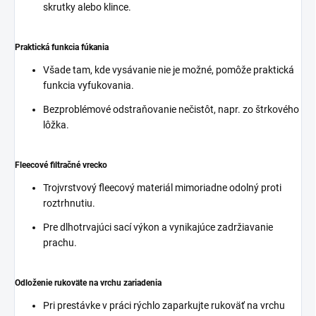
skrutky alebo klince.
Praktická funkcia fúkania
Všade tam, kde vysávanie nie je možné, pomôže praktická
funkcia vyfukovania.
Bezproblémové odstraňovanie nečistôt, napr. zo štrkového
lôžka.
Fleecové filtračné vrecko
Trojvrstvový fleecový materiál mimoriadne odolný proti
roztrhnutiu.
Pre dlhotrvajúci sací výkon a vynikajúce zadržiavanie
prachu.
Odloženie rukoväte na vrchu zariadenia
Pri prestávke v práci rýchlo zaparkujte rukoväť na vrchu