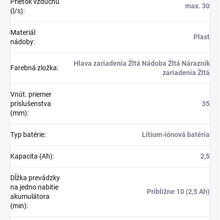
Prietok vzduchu
max. 30
(l/s)
:
Materiál
Plast
nádoby
:
Hlava zariadenia Žltá Nádoba Žltá Nárazník
Farebná zložka
:
zariadenia Žltá
Vnút. priemer
príslušenstva
35
(mm)
:
Typ batérie
:
Lítium-iónová batéria
Kapacita (Ah)
:
2,5
Dĺžka prevádzky
na jedno nabitie
Približne 10 (2,5 Ah)
akumulátora
(min)
: