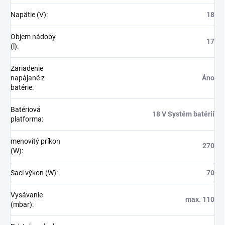
Napätie (V)
:
18
Objem nádoby
17
(l)
:
Zariadenie
napájané z
Áno
batérie
:
Batériová
18 V Systém batérií
platforma
:
menovitý príkon
270
(W)
:
Sací výkon (W)
:
70
Vysávanie
max. 110
(mbar)
: