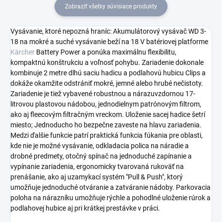
Zobraziť všetky súvisiace produkty
Vysávanie, ktoré nepozná hraníc: Akumulátorový vysávač WD 3-
18 na mokré a suché vysávanie beží na 18 V batériovej platforme
Kärcher
Battery Power a ponúka maximálnu flexibilitu,
kompaktnú konštrukciu a voľnosť pohybu. Zariadenie dokonale
kombinuje 2 metre dlhú saciu hadicu a podlahovú hubicu Clips a
dokáže okamžite odstrániť mokré, jemné alebo hrubé nečistoty.
Zariadenie je tiež vybavené robustnou a nárazuvzdornou 17-
litrovou plastovou nádobou, jednodielnym patrónovým filtrom,
ako aj fleecovým filtračným vreckom. Uloženie sacej hadice šetrí
miesto; Jednoducho ho bezpečne zaveste na hlavu zariadenia.
Medzi ďalšie funkcie patrí praktická funkcia fúkania pre oblasti,
kde nie je možné vysávanie, odkladacia polica na náradie a
drobné predmety, otočný spínač na jednoduché zapínanie a
vypínanie zariadenia, ergonomicky tvarovaná rukoväť na
prenášanie, ako aj uzamykací systém "Pull & Push", ktorý
umožňuje jednoduché otváranie a zatváranie nádoby. Parkovacia
poloha na nárazníku umožňuje rýchle a pohodlné uloženie rúrok a
podlahovej hubice aj pri krátkej prestávke v práci.