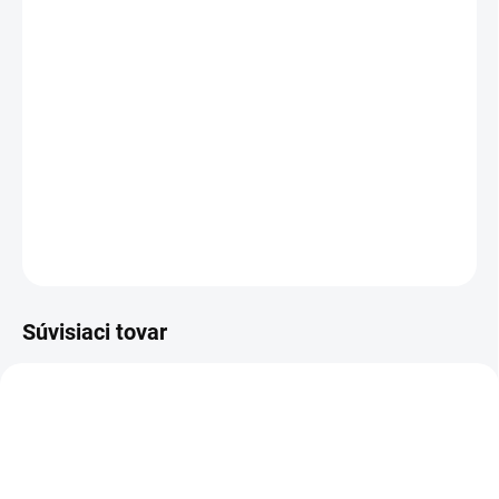
cena:
−
+
Pridať do košíka
Mokro suchý vysávač WD 3-18 s 18 V batériou so 17-litrovou
plastovou nádobou, 2-metrovou sacou hadiou, funkciou fúkania a
s jednodielnym patrónovým filtrom.
DETAILNÉ INFORMÁCIE
OPÝTAŤ SA
STRÁŽIŤ
Súvisiaci tovar
2.445-034.0
2.445-035.0