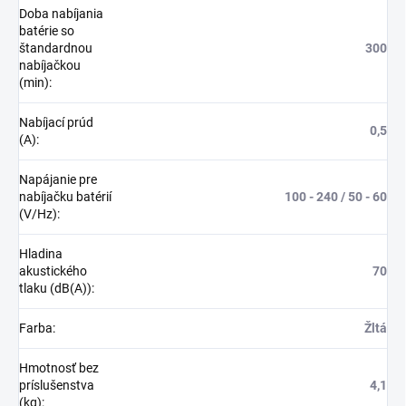
Doba nabíjania
batérie so
štandardnou
300
nabíjačkou
(min)
:
Nabíjací prúd
0,5
(A)
:
Napájanie pre
nabíjačku batérií
100 - 240 / 50 - 60
(V/Hz)
:
Hladina
akustického
70
tlaku (dB(A))
:
Farba
:
Žltá
Hmotnosť bez
príslušenstva
4,1
(kg)
: