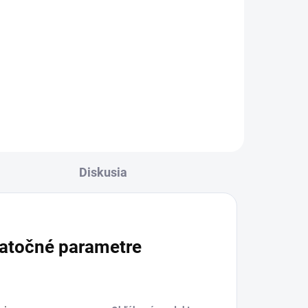
Do košíka
Plochý skladaný filter na
vysávanie jemných a hrubých
nečistôt a kvapalín bez nutnosti
výmeny filtra. Vhodné pre mokro-
suché vysávače Kärcher Home &
Garden.
Diskusia
atočné parametre