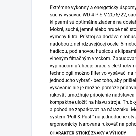
Extrémne výkonný a energeticky úsporn
suchý vysávač WD 4 P S V-20/5/22, sac
klipsami sú optimálne zladené na dosiah
Mokré, suché, jemné alebo hrubé nečisto
výmeny filtra. Prístroj sa dodáva s rob
nádobou z nehrdzavejúcej ocele, 5-met
hadicou, podlahovou hubicou s klipsami
vlneným filtračným vreckom. Zabudovan
vypínačom uľahčuje prácu s elektrický
technológii možno filter vo vysávači na
jednoducho vybrať - bez toho, aby prišie
vysávanie nie je možné, pomôže prídav
rukoväť umožňuje pripojenie nadstavca 
kompaktne uložiť na hlavu stroja. Trub
a pohodlne zaparkovať na nárazníku. Me
systém "Pull & Push" na jednoduché otv
ergonomicky tvarovaná rukoväť na poho
CHARAKTERISTICKÉ ZNAKY A VÝHODY