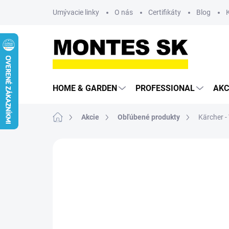
Prejsť
Umývacie linky
O nás
Certifikáty
Blog
na
obsah
HOME & GARDEN
PROFESSIONAL
AKC
Domov
Akcie
Obľúbené produkty
Kärcher -
Neohodnotené
Podrobnosti hodn
ROČNÁ PREDĹŽENÁ
ZÁRUKA