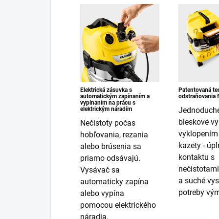
Elektrická zásuvka s
Patentovaná te
automatickým zapínaním a
odstraňovania fi
vypínaním na prácu s
elektrickým náradím
Jednoduché
bleskové vyb
Nečistoty počas
vyklopením f
hobľovania, rezania
kazety - úp
alebo brúsenia sa
kontaktu s
priamo odsávajú.
nečistotami
Vysávač sa
a suché vys
automaticky zapína
potreby výme
alebo vypína
pomocou elektrického
náradia.