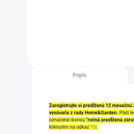
Do košíka
Flee
extr
a s
suc
pre
mok
Popis
Zaregistrujte si predĺženú 12 mesačnú
vysávače z rady Home&Garden
.
Platí l
označené ikonou
"ročná predĺžená záru
kliknutím na odkaz
TU
.