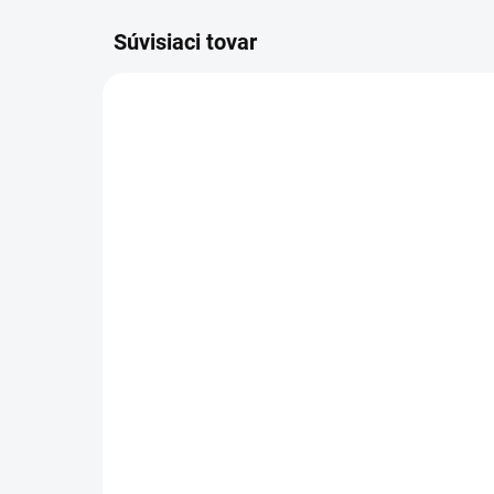
Súvisiaci tovar
2.863-306.0
SKLADOM U DODÁVATEĽA (5-7
PRAC. DNÍ)
Kär
Kärcher - Extra dlhá
vre
štrbinová hubica pre WD,
pre
2.863-306.0
2.
16
12,06 €
13,
9,80 € bez DPH