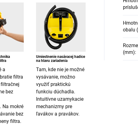
Hmotn
prísluš
Hmotno
obalu 
Rozmery
(mm)
:
chnika
Umiestnenie nasávacej hadice
ltra
na hlavu zariadenia
 a
Tam, kde nie je možné
ratie filtra
vysávanie, možno
iltračnej
využiť praktickú
lne bez
funkciu dúchadla.
Intuitívne uzamykacie
. Na mokré
mechanizmy pre
ávanie bez
ľavákov a pravákov.
ny filtra.