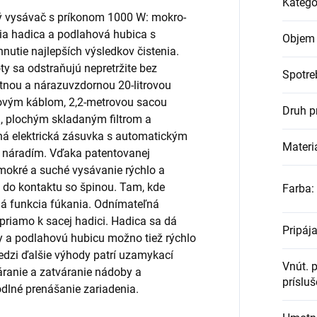
Kategó
ý vysávač s príkonom 1000 W: mokro-
ia hadica a podlahová hubica s
Objem 
nutie najlepších výsledkov čistenia.
ty sa odstraňujú nepretržite bez
Spotre
ustnou a nárazuvzdornou 20-litrovou
rovým káblom, 2,2-metrovou sacou
Druh p
, plochým skladaným filtrom a
á elektrická zásuvka s automatickým
Materi
m náradím. Vďaka patentovanej
 mokré a suché vysávanie rýchlo a
l do kontaktu so špinou. Tam, kde
Farba
:
ná funkcia fúkania. Odnímateľná
priamo k sacej hadici. Hadica sa dá
Pripája
ky a podlahovú hubicu možno tiež rýchlo
dzi ďalšie výhody patrí uzamykací
Vnút. 
áranie a zatváranie nádoby a
príslu
dlné prenášanie zariadenia.