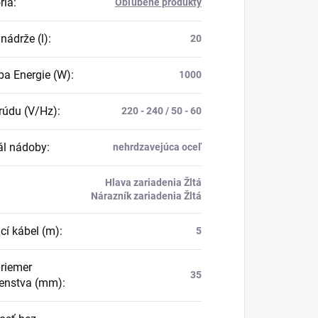
ria
:
Obľúbené produkty
nádrže (l)
:
20
ba Energie (W)
:
1000
rúdu (V/Hz)
:
220 - 240 / 50 - 60
ál nádoby
:
nehrdzavejúca oceľ
Hlava zariadenia Žltá
Nárazník zariadenia Žltá
cí kábel (m)
:
5
priemer
35
šenstva (mm)
: