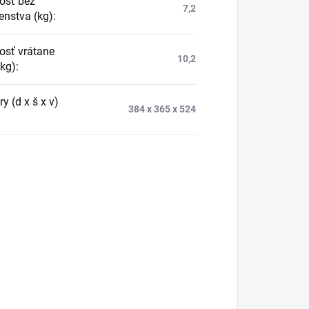
osť bez
7,2
enstva (kg)
:
sť vrátane
10,2
(kg)
:
 (d x š x v)
384 x 365 x 524