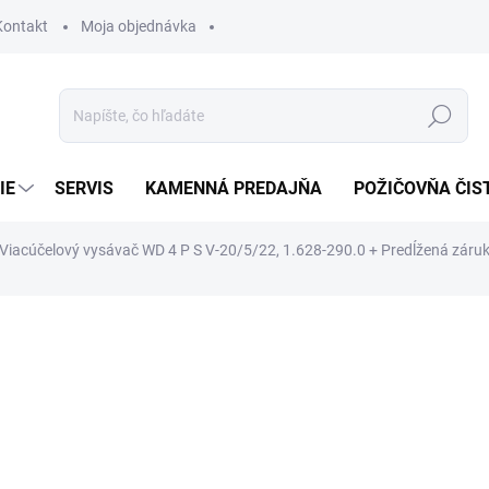
Kontakt
Moja objednávka
Hľadať
IE
SERVIS
KAMENNÁ PREDAJŇA
POŽIČOVŇA ČIS
 Viacúčelový vysávač WD 4 P S V-20/5/22, 1.628-290.0
+ Predĺžená záru
otenia
200 €
169,90 €
138,13 € bez DPH