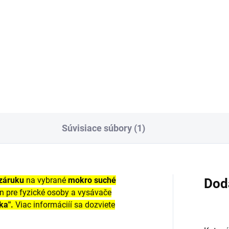
Do košíka
Do košíka
cové filtračné vrecká sú
émne odolné proti roztrhnutiu
ú schopné ľahko vysávať
hé a mokré nečistoty. Vhodné
 Kärcher Home&Garden
ro-suché vysávače a...
Súvisiace súbory (1)
 záruku
na vybrané
mokro suché
Dod
en pre fyzické osoby a vysávače
ka".
Viac informáciíí sa dozviete