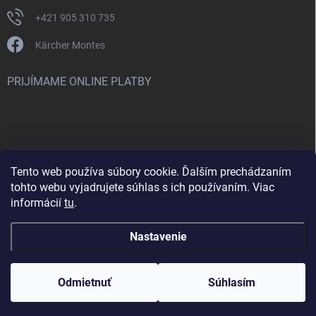
+421 905 310 735
Kärcher Montes
PRIJÍMAME ONLINE PLATBY
Tento web používa súbory cookie. Ďalším prechádzaním
Nenašli ste čo ste hľadali? Máte záujem o inú značku? Skúste
tohto webu vyjadrujete súhlas s ich používaním. Viac
navštíviť aj našu stránku Montclean.sk
informácií
tu
.
Nastavenie
Copyright 2026
karcher-montes.sk
. Všetky práva vyhradené.
Odmietnuť
Súhlasím
Vytvoril Shoptet