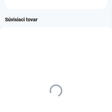
OPÝTAŤ SA
STRÁŽIŤ
Súvisiaci tovar
1.056-850.0
MOMENTÁLNE NEDOSTUPNÉ
Kärcher - Leštič podláh FP
303, 1.056-850.0
238,78 €
194,13 € bez DPH
Detail
Leštič podláh s odsávaním FP