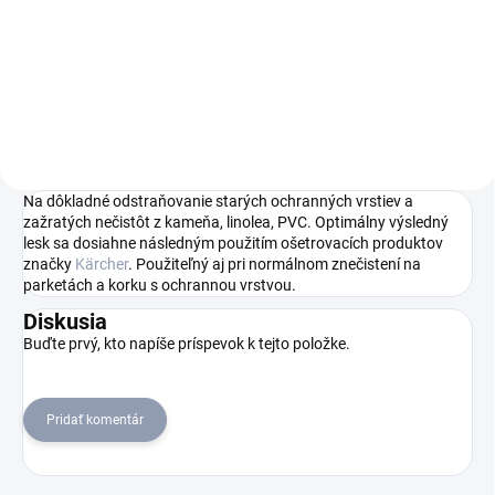
303 svojou vysokou rýchlosťou
prispieva k dokonalým
výsledkom leštenia na všetkých
podlahách, ako sú parkety,
laminát, korok, kameň, linoleum
alebo...
Na dôkladné odstraňovanie starých ochranných vrstiev a
zažratých nečistôt z kameňa, linolea, PVC. Optimálny výsledný
lesk sa dosiahne následným použitím ošetrovacích produktov
značky
Kärcher
. Použiteľný aj pri normálnom znečistení na
parketách a korku s ochrannou vrstvou.
Diskusia
Buďte prvý, kto napíše príspevok k tejto položke.
Pridať komentár