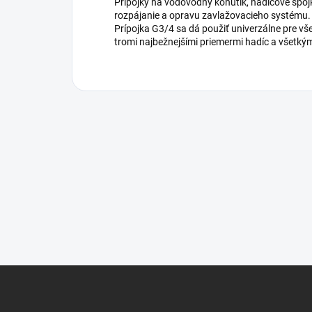
Prípojky na vodovodný kohútik, hadicové spo
rozpájanie a opravu zavlažovacieho systému. 
Prípojka G3/4 sa dá použiť univerzálne pre v
tromi najbežnejšími priemermi hadíc a všetký
Z
á
p