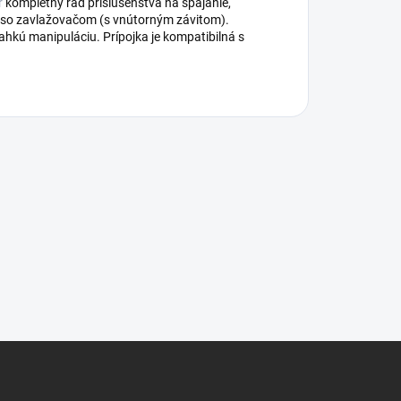
r
kompletný rad príslušenstva na spájanie,
. so zavlažovačom (s vnútorným závitom).
hkú manipuláciu. Prípojka je kompatibilná s