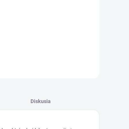
Pridať do košíka
OPÝTAŤ SA
STRÁŽIŤ
Diskusia