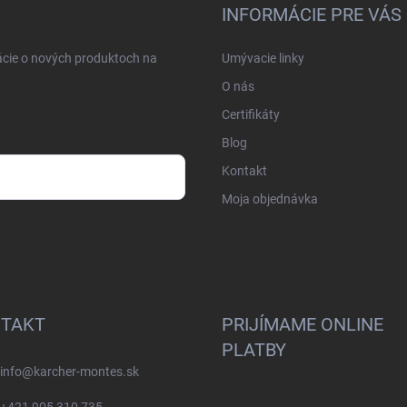
INFORMÁCIE PRE VÁS
ácie o nových produktoch na
Umývacie linky
O nás
Certifikáty
Blog
Kontakt
Moja objednávka
osobných údajov
TAKT
PRIJÍMAME ONLINE
PLATBY
info
@
karcher-montes.sk