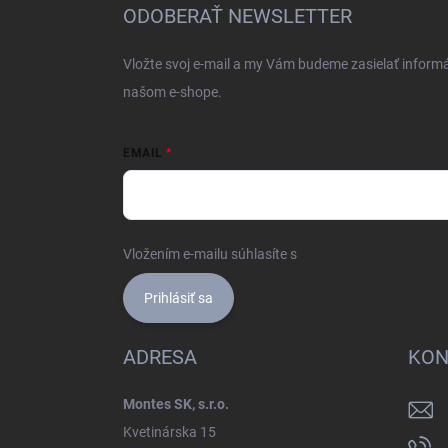
ä
ODOBERAŤ NEWSLETTER
t
i
Vložte svoj e-mail a my Vám budeme zasielať inform
e
našom e-shope.
EMAIL
Vložením e-mailu súhlasíte s
podmienkami ochrany 
Prihlásiť sa
ADRESA
KON
Montes SK, s.r.o.
Kvetinárska 15