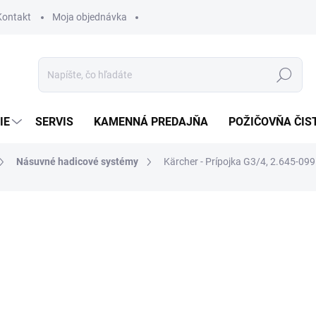
Kontakt
Moja objednávka
Hľadať
IE
SERVIS
KAMENNÁ PREDAJŇA
POŽIČOVŇA ČIS
Násuvné hadicové systémy
Kärcher - Prípojka G3/4, 2.645-099
otenia
3,21 €
2,61 € bez DPH
Jednotková
SKLADOM U DODÁVATEĽA (
cena: