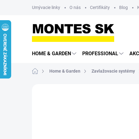
Prejsť
Umývacie linky
O nás
Certifikáty
Blog
na
obsah
HOME & GARDEN
PROFESSIONAL
AKC
Domov
Home & Garden
Zavlažovacie systémy
Neohodnotené
Podrobnosti hodn