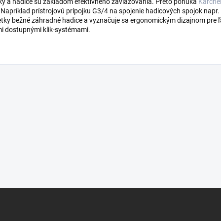
jky a hadice sú základom efektívneho zavlažovania. Preto ponúka
Kärche
Napríklad prístrojovú prípojku G3/4 na spojenie hadicových spojok napr
šetky bežné záhradné hadice a vyznačuje sa ergonomickým dizajnom pre ľa
mi dostupnými klik-systémami.