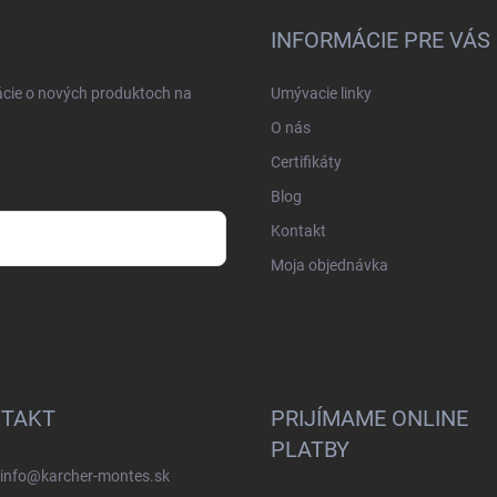
INFORMÁCIE PRE VÁS
ácie o nových produktoch na
Umývacie linky
O nás
Certifikáty
Blog
Kontakt
Moja objednávka
osobných údajov
TAKT
PRIJÍMAME ONLINE
PLATBY
info
@
karcher-montes.sk