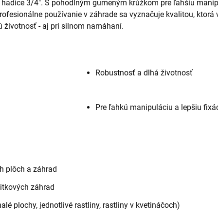
 hadice 3/4". S pohodlným gumeným krúžkom pre ľahšiu manipul
ofesionálne používanie v záhrade sa vyznačuje kvalitou, ktorá v
 životnosť - aj pri silnom namáhaní.
Robustnosť a dlhá životnosť
Pre ľahkú manipuláciu a lepšiu fixá
h plôch a záhrad
itkových záhrad
lé plochy, jednotlivé rastliny, rastliny v kvetináčoch)