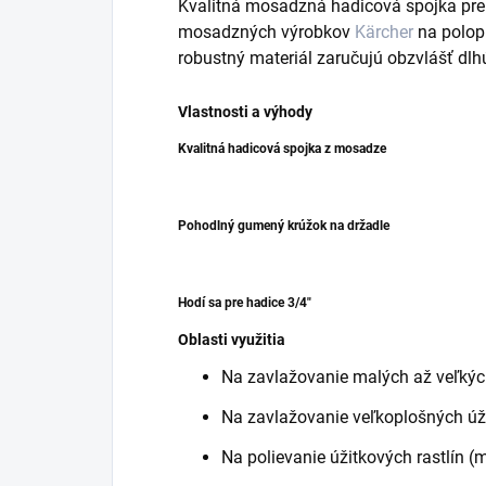
Kvalitná mosadzná hadicová spojka pre
mosadzných výrobkov
Kärcher
na polopr
robustný materiál zaručujú obzvlášť dlhú
Vlastnosti a výhody
Kvalitná hadicová spojka z mosadze
Pohodlný gumený krúžok na držadle
Hodí sa pre hadice 3/4"
Oblasti využitia
Na zavlažovanie malých až veľkýc
Na zavlažovanie veľkoplošných úž
Na polievanie úžitkových rastlín (ma