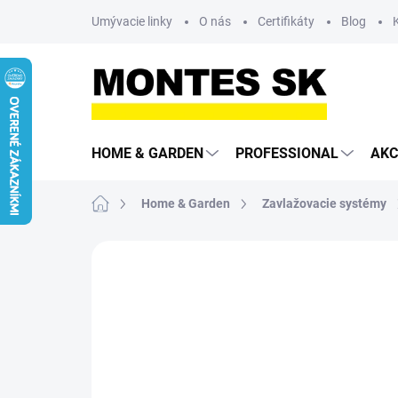
Prejsť
Umývacie linky
O nás
Certifikáty
Blog
na
obsah
HOME & GARDEN
PROFESSIONAL
AKC
Domov
Home & Garden
Zavlažovacie systémy
Neohodnotené
Podrobnosti hodn