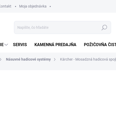
Kontakt
Moja objednávka
Hľadať
IE
SERVIS
KAMENNÁ PREDAJŇA
POŽIČOVŇA ČIS
Násuvné hadicové systémy
Kärcher - Mosadzná hadicová spoj
otenia
11,24 €
9,14 € bez DPH
Jednotková
SKLADOM
cena: