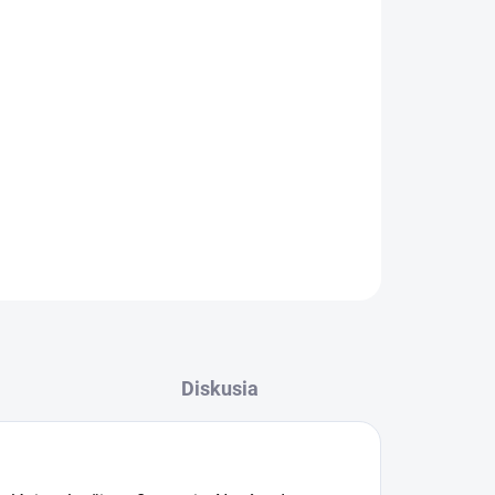
Pridať do košíka
spojka s dlhou životnosťou pre hadice 3/4". S
– pre ľahšiu manipuláciu a lepšie zafixovanie.
OPÝTAŤ SA
STRÁŽIŤ
Diskusia