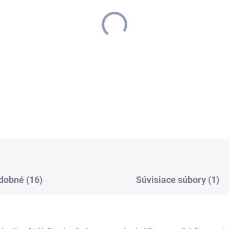
−
+
Robustná mosadzná hadicová 
pohodlným gumeným krúžkom 
DETAILNÉ INFORMÁCIE
dobné (16)
Súvisiace súbory (1)