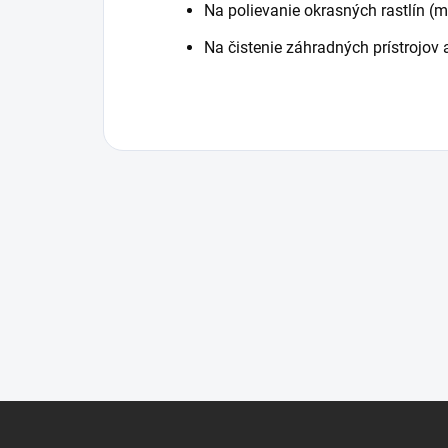
Na polievanie okrasných rastlín (ma
Na čistenie záhradných prístrojov
Z
á