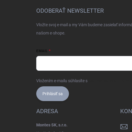
p
ä
ODOBERAŤ NEWSLETTER
t
i
Vložte svoj e-mail a my Vám budeme zasielať inform
e
našom e-shope.
EMAIL
Vložením e-mailu súhlasíte s
podmienkami ochrany 
Prihlásiť sa
ADRESA
KON
Montes SK, s.r.o.