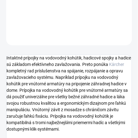
pripojenie záhradnej hadice v dome. Robustná fixácia pomocou
vnútorného závitu z mosadze s robustným chráničom závitu.
DETAILNÉ INFORMÁCIE
OPÝTAŤ SA
STRÁŽIŤ
Intaktné prípojky na vodovodný kohútik, hadicové spojky a hadice
sú základom efektívneho zavlažovania. Preto ponúka
Kärcher
kompletný rad príslušenstva na spájanie, rozpájanie a opravu
zavlažovacieho systému. Napríklad prípojku na vodovodný
kohútik pre vnútorné armatúry na pripojenie záhradnej hadice v
dome. Prípojka na vodovodný kohútik pre vnútorné armatúry sa
dá použiť univerzálne pre všetky bežné záhradné hadice a láka
svojou robustnou kvalitou a ergonomickým dizajnom pre ľahkú
manipuláciu. Vnútorný závit z mosadze s chráničom závitu
zaručuje ľahkú fixáciu. Prípojka na vodovodný kohútik je
kompatibilná s tromi najbežnejšími priemermi hadíc a všetkými
dostupnými klik-systémami.