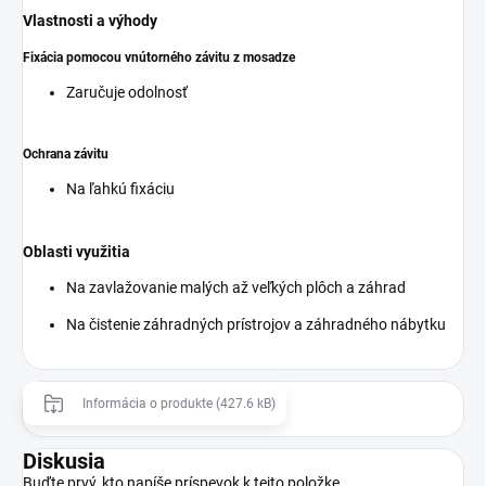
Vlastnosti a výhody
Fixácia pomocou vnútorného závitu z mosadze
Zaručuje odolnosť
Ochrana závitu
Na ľahkú fixáciu
Oblasti využitia
Na zavlažovanie malých až veľkých plôch a záhrad
Na čistenie záhradných prístrojov a záhradného nábytku
Informácia o produkte (427.6 kB)
Diskusia
Buďte prvý, kto napíše príspevok k tejto položke.