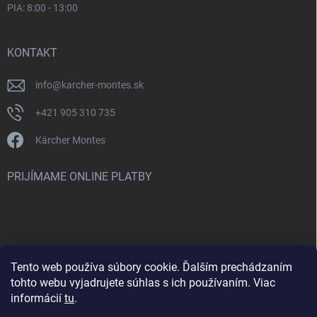
PIA: 8:00 - 13:00
KONTAKT
info
@
karcher-montes.sk
+421 905 310 735
Kärcher Montes
PRIJÍMAME ONLINE PLATBY
Tento web používa súbory cookie. Ďalším prechádzaním
Nenašli ste čo ste hľadali? Máte záujem o inú značku? Skúste
tohto webu vyjadrujete súhlas s ich používaním. Viac
navštíviť aj našu stránku Montclean.sk
informácií
tu
.