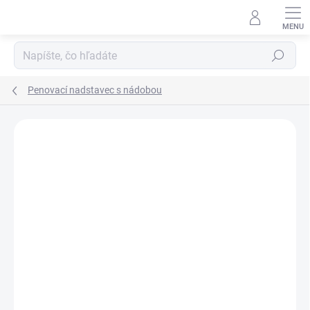
Prejsť
na
obsah
Hľadať
Penovací nadstavec s nádobou
Neohodnotené
Podrobnosti hodnotenia
AKCIA