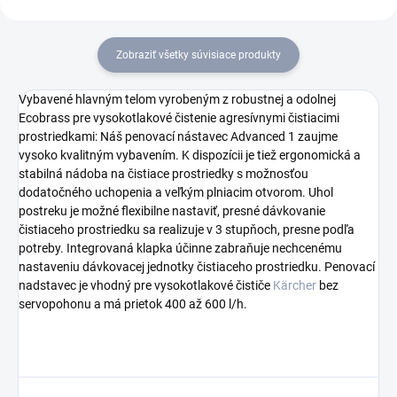
Zobraziť všetky súvisiace produkty
Vybavené hlavným telom vyrobeným z robustnej a odolnej
Ecobrass pre vysokotlakové čistenie agresívnymi čistiacimi
prostriedkami: Náš penovací nástavec Advanced 1 zaujme
vysoko kvalitným vybavením. K dispozícii je tiež ergonomická a
stabilná nádoba na čistiace prostriedky s možnosťou
dodatočného uchopenia a veľkým plniacim otvorom. Uhol
postreku je možné flexibilne nastaviť, presné dávkovanie
čistiaceho prostriedku sa realizuje v 3 stupňoch, presne podľa
potreby. Integrovaná klapka účinne zabraňuje nechcenému
nastaveniu dávkovacej jednotky čistiaceho prostriedku. Penovací
nadstavec je vhodný pre vysokotlakové čističe
Kärcher
bez
servopohonu a má prietok 400 až 600 l/h.