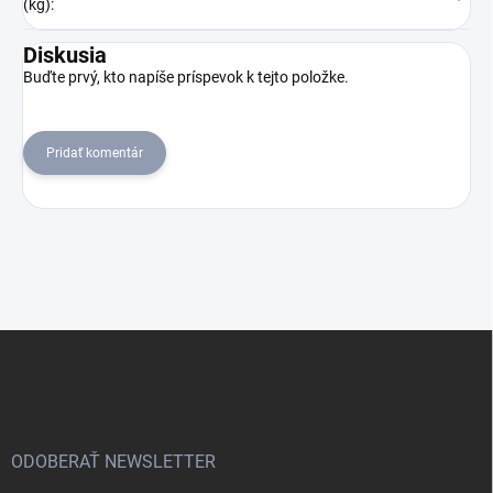
(kg)
:
Diskusia
Buďte prvý, kto napíše príspevok k tejto položke.
Pridať komentár
Z
á
p
ä
t
i
ODOBERAŤ NEWSLETTER
e