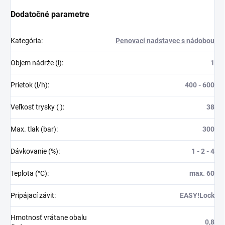
Dodatočné parametre
Kategória
:
Penovací nadstavec s nádobou
Objem nádrže (l)
:
1
Prietok (l/h)
:
400 - 600
Veľkosť trysky ( )
:
38
Max. tlak (bar)
:
300
Dávkovanie (%)
:
1 - 2 - 4
Teplota (°C)
:
max. 60
Pripájací závit
:
EASY!Lock
Hmotnosť vrátane obalu
0,8