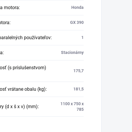
a motora
:
Honda
tora
:
GX 390
paralelných používateľov
:
1
ta
:
Stacionárny
sť (s príslušenstvom)
175,7
sť vrátane obalu (kg)
:
181,5
1100 x 750 x
y (d x š x v) (mm)
:
785