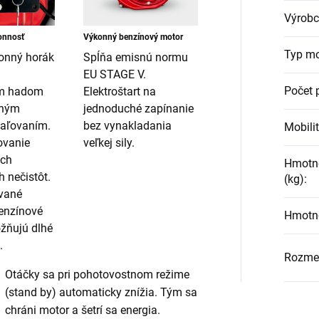
Výrobc
onnosť
Výkonný benzínový motor
Typ mo
onný horák
Spĺňa emisnú normu
EU STAGE V.
Počet 
ím hadom
Elektroštart na
šným
jednoduché zapínanie
paľovaním.
bez vynakladania
Mobili
ovanie
veľkej sily.
ch
Hmotno
 nečistôt.
(kg)
:
ované
enzínové
Hmotno
žňujú dlhé
.
Rozmer
Otáčky sa pri pohotovostnom režime
(stand by) automaticky znížia. Tým sa
chráni motor a šetrí sa energia.