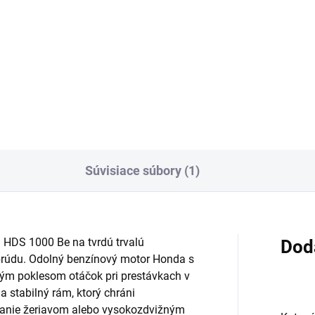
Do košíka
covný nadstavec, 1 050 mm,
Výkonný hĺbkový čistič účinne
čný, ergonomický
odstraňuje aj tie najodolnejšie
škvrny, ako je olej, mastnota,
sadze, krv a bielkoviny. Nízka
tvorba peny. Zvlášť vhodné n
strojové čistenie podláh.
Súvisiace súbory (1)
 HDS 1000 Be na tvrdú trvalú
Dod
 prúdu. Odolný benzínový motor Honda s
ým poklesom otáčok pri prestávkach v
a stabilný rám, ktorý chráni
danie žeriavom alebo vysokozdvižným