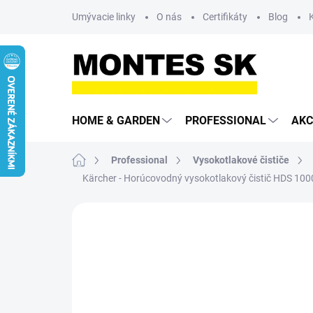
Prejsť
Umývacie linky
O nás
Certifikáty
Blog
na
obsah
HOME & GARDEN
PROFESSIONAL
AKC
Domov
Professional
Vysokotlakové čističe
Kärcher - Horúcovodný vysokotlakový čistič HDS 100
Neohodnotené
Podrobnosti hodn