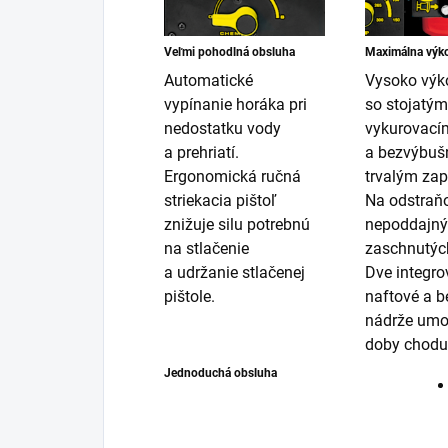
Veľmi pohodlná obsluha
Maximálna výk
Automatické
Vysoko výk
vypínanie horáka pri
so stojatým
nedostatku vody
vykurovac
a prehriatí.
a bezvýbu
Ergonomická ručná
trvalým za
striekacia pištoľ
Na odstraň
znižuje silu potrebnú
nepoddajný
na stlačenie
zaschnutých
a udržanie stlačenej
Dve integr
pištole.
naftové a b
nádrže umo
doby chodu
Jednoduchá obsluha