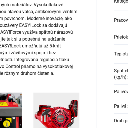
Kategó
ných materiálov. Vysokotlakové
ou hlavou valca, antikorovými ventilmi
ým povrchom. Moderné inovácie, ako
Pracov
louzávery
EASY!Lock
sa dodávajú
EASY!Force
využíva spätnú nárazovú
Prietok
jte tak silu potrebnú na udržanie
EASY!Lock
umožňujú až 5-krát
žnými závitovými spojmi bez
Teplota
tnosti. Integrovaná regulácia tlaku
vo Control priamo na vysokotlakovej
Spotre
ie rôznym druhom čistenia.
(kg/h)
:
Palivov
Palivá
:
Druh 