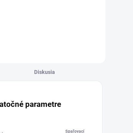
Do košíka
Dezinfekčný čistič RM 732
kombinuje účinnosť čistiaceho
prostriedku na odstraňovanie
silných nečistôt s účinnosťou
a
dezinfekčného prostriedku na boj
proti mnohým patogénom.
Diskusia
atočné parametre
Spaľovací