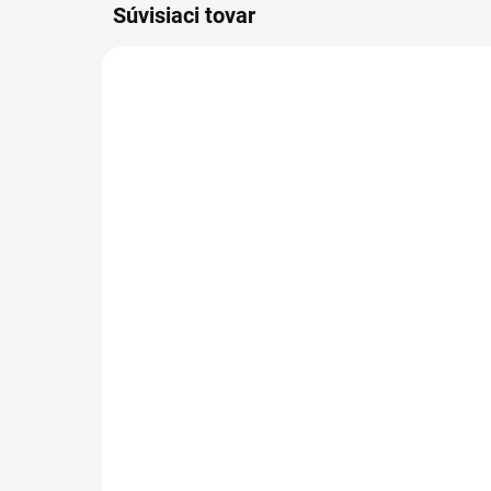
Súvisiaci tovar
4.114-027.0
SKLADOM U DODÁVATEĽA (5-7
PRAC. DNÍ)
Kä
Kärcher - Rotačná tryska,
na
veľká, 050, 4.114-027.0
oto
216,77 €
16
176,24 € bez DPH
137
Do košíka