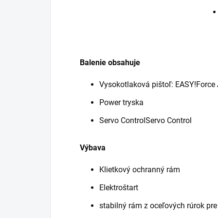
Balenie obsahuje
Vysokotlaková pištoľ:
EASY!Force
Power tryska
Servo ControlServo Control
Výbava
Klietkový ochranný rám
Elektroštart
stabilný rám z oceľových rúrok pr