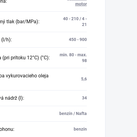
ria
:
motor
40 - 210 / 4 -
ný tlak (bar/MPa)
:
21
 (l/h)
:
450 - 900
min. 80 - max.
 (pri prítoku 12°C) (°C)
:
98
ba vykurovacieho oleja
5,6
á nádrž (l)
:
34
benzín / Nafta
pohonu
:
benzín