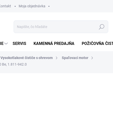
Kontakt
Moja objednávka
Hľadať
IE
SERVIS
KAMENNÁ PREDAJŇA
POŽIČOVŇA ČIS
Vysokotlakové čističe s ohrevom
Spaľovací motor
0 Be, 1.811-942.0
otenia
12 724,35 €
11
9 749,64 € bez DPH
Jednotková
SKLADOM U DODÁVATEĽA (