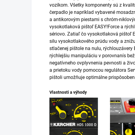
vozíkom. Všetky komponenty sú z kvalit
čerpadlo je napríklad vybavené mosadzn
a antikorovým piestami s chróm-niklov
vysokotlaková pištoľ
EASY!Force
a rých
sériovo. Zatiaľ čo vysokotlaková pištoľ
silu vysokotlakového prúdu vody a znižu
stlačenej pištole na nulu, rýchlouzávery
rýchlejšiu manipuláciu v porovnanís be
negatívneho ovplyvnenia pevnosti a živo
a prietoku vody pomocou regulátora Ser
pištoli umožňuje optimálne prispôsoben
Vlastnosti a výhody