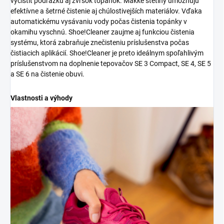
vyčistiť podrážku aj zvršok topánok. Mäkké štetiny umožňujú
efektívne a šetrné čistenie aj chúlostivejších materiálov. Vďaka
automatickému vysávaniu vody počas čistenia topánky v
okamihu vyschnú. Shoe!Cleaner zaujme aj funkciou čistenia
systému, ktorá zabraňuje znečisteniu príslušenstva počas
čistiacich aplikácií. Shoe!Cleaner je preto ideálnym spoľahlivým
príslušenstvom na doplnenie tepovačov SE 3 Compact, SE 4, SE 5
a SE 6 na čistenie obuvi.
Vlastnosti a výhody