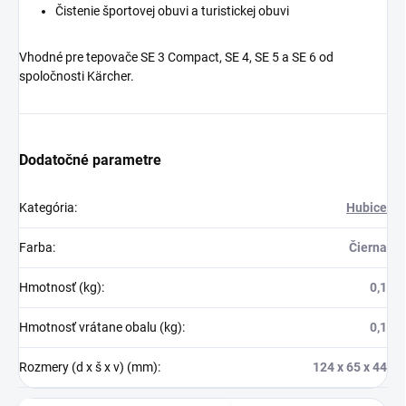
Čistenie športovej obuvi a turistickej obuvi
Vhodné pre tepovače SE 3 Compact, SE 4, SE 5 a SE 6 od
spoločnosti Kärcher.
Dodatočné parametre
Kategória
:
Hubice
Farba
:
Čierna
Hmotnosť (kg)
:
0,1
Hmotnosť vrátane obalu (kg)
:
0,1
Rozmery (d x š x v) (mm)
:
124 x 65 x 44