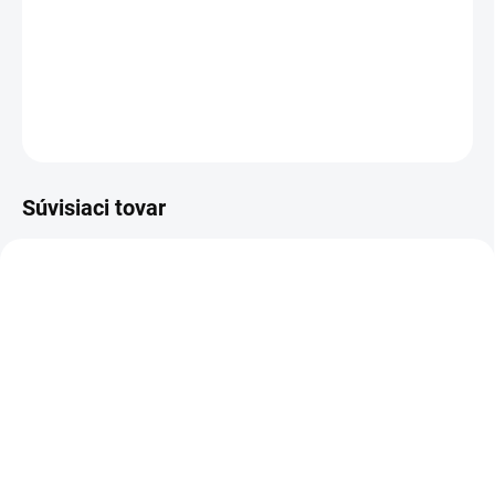
doplnkom na dôkladné čistenie športovej obuvi a bežnej obuvi. Pre
tepovače-extraktory SE 3 Compact, SE 4, 5 a 6.
DETAILNÉ INFORMÁCIE
OPÝTAŤ SA
STRÁŽIŤ
Súvisiaci tovar
1.081-230.0
SKLADOM U DODÁVATEĽA (5-7
PRAC. DNÍ)
Kärcher - Tepovač-
extraktor SE 5, 1.081-