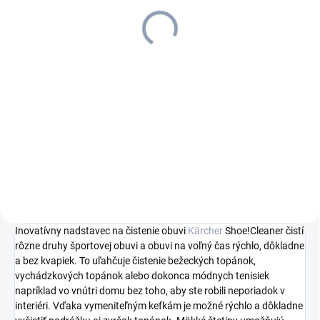
230.0
346,98 €
282,10 € bez DPH
Do košíka
Tepovač-extraktor SE 5
dosahuje dôkladné čistenie
textilných povrchov pre
zaručenú hygienu až po vlákna.
Ideálne pre rodiny, alergikov a
domácnosti s domácimi
miláčikmi.
Inovatívny nadstavec na čistenie obuvi
Kärcher
Shoe!Cleaner čistí
rôzne druhy športovej obuvi a obuvi na voľný čas rýchlo, dôkladne
a bez kvapiek. To uľahčuje čistenie bežeckých topánok,
vychádzkových topánok alebo dokonca módnych tenisiek
napríklad vo vnútri domu bez toho, aby ste robili neporiadok v
interiéri. Vďaka vymeniteľným kefkám je možné rýchlo a dôkladne