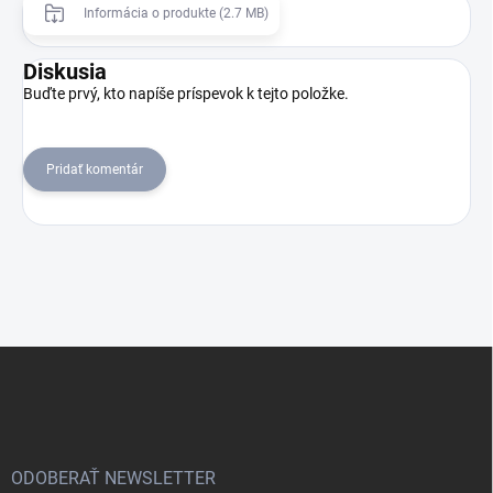
Informácia o produkte (2.7 MB)
Diskusia
Buďte prvý, kto napíše príspevok k tejto položke.
Pridať komentár
Z
á
p
ä
t
i
ODOBERAŤ NEWSLETTER