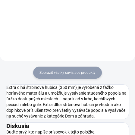
Pre rýchle a bezprašné čistenie
Odstráni popol bez kontaktu so
krbov, vykurovacích systémov
špinou: silný vysávač popola a
na pelety alebo grilovania na
suchých hmôt AD 4 Premium
drevenom uhlí: náš výkonný
so 17 l kovovou nádobou,
batériový vysávač popola AD 2
oklepom filtra a kolieskami pre
Battery.
lepšiu manipuláciu.
Zobraziť všetky súvisiace produkty
Extra dlhá štrbinová hubica (350 mm) je vyrobená z ťažko
horľavého materiálu a umožňuje vysávanie studeného popola na
ťažko dostupných miestach – napríklad v krbe, kachľových
peciach alebo grile. Extra dlhá štrbinová hubica je vhodná ako
doplnkové príslušenstvo pre všetky vysávače popola a vysávače
na suché vysávanie z kategórie Dom a záhrada.
Diskusia
Buďte prvý, kto napíše príspevok k tejto položke.