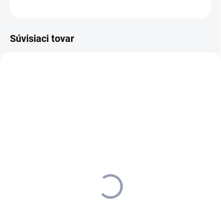
OPÝTAŤ SA
STRÁŽIŤ
Súvisiaci tovar
1.629-711.0
1.629-731.0
SKLADOM U DODÁVATEĽA (5-7
SKLADOM U DODÁVATEĽA (5-7
PRAC. DNÍ)
PRAC. DNÍ)
Kärcher - Vysávač na
Kärcher - Vysávač na
popol AD 2, 1.629-711.0
popol AD 4 Premium,
1.629-731.0
143,25 €
159 €
116,46 € bez DPH
129,27 € bez DPH
Do košíka
Do košíka