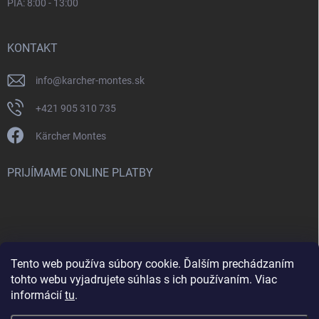
PIA: 8:00 - 13:00
KONTAKT
info
@
karcher-montes.sk
+421 905 310 735
Kärcher Montes
PRIJÍMAME ONLINE PLATBY
Tento web používa súbory cookie. Ďalším prechádzaním
Nenašli ste čo ste hľadali? Máte záujem o inú značku? Skúste
tohto webu vyjadrujete súhlas s ich používaním. Viac
navštíviť aj našu stránku Montclean.sk
informácií
tu
.