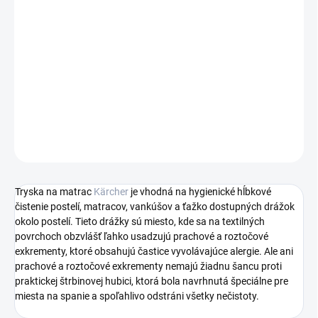
−
+
Pridať do košíka
Tryska na matrac
Kärcher
je vhodná na hygienické hĺbkové
čistenie postelí, matracov, vankúšov a ťažko dostupných drážok
okolo postelí.
DETAILNÉ INFORMÁCIE
OPÝTAŤ SA
STRÁŽIŤ
Tryska na matrac
Kärcher
je vhodná na hygienické hĺbkové
čistenie postelí, matracov, vankúšov a ťažko dostupných drážok
okolo postelí. Tieto drážky sú miesto, kde sa na textilných
povrchoch obzvlášť ľahko usadzujú prachové a roztočové
exkrementy, ktoré obsahujú častice vyvolávajúce alergie. Ale ani
prachové a roztočové exkrementy nemajú žiadnu šancu proti
praktickej štrbinovej hubici, ktorá bola navrhnutá špeciálne pre
miesta na spanie a spoľahlivo odstráni všetky nečistoty.