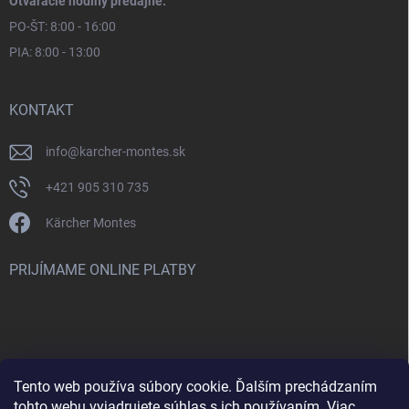
Otváracie hodiny predajne:
PO-ŠT: 8:00 - 16:00
PIA: 8:00 - 13:00
KONTAKT
info
@
karcher-montes.sk
+421 905 310 735
Kärcher Montes
PRIJÍMAME ONLINE PLATBY
Tento web používa súbory cookie. Ďalším prechádzaním
Nenašli ste čo ste hľadali? Máte záujem o inú značku? Skúste
tohto webu vyjadrujete súhlas s ich používaním. Viac