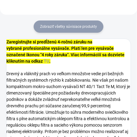
Zobraziť všetky súvisiace produkty
Zaregistrujte si predĺženú 4-ročnú záruku na
vybrané profesionálne vysávače. Platí len pre vysávače
označené ikonou "4 roky záruka". Viac informáciíí sa dozviete
kliknutím na odkaz
TU
.
Drevný a vláknitý prach vo veľkom množstve vedie pri bežných
filtračných systémoch rýchlo k zablokovaniu. Nie však pri našom
kompaktnom mokro-suchom vysávači NT 40/1 Tact Te M, ktorý je
dimenzovaný špeciálne pre požiadavky drevospracujúcich
podnikov a dokáže zvládnuť neprekonateľne veľké množstvá
drevného prachu pri súčasne zaručenej 99,9 percentnej
efektívnosti filtrácie. Umožňuje to súhra moderného sviečkového
filtra s plne automatickým oklepom filtra a efektívnou kontrolou a
reguláciou oklepu filtra a sacieho výkonu pomocou senzorom
riadenej elektroniky. Pritom je bez problémov možno realizovať aj