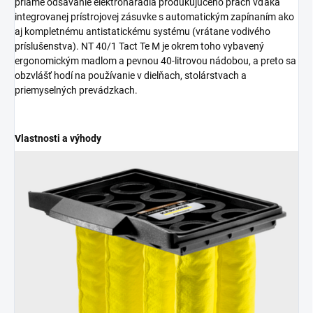
priame odsávanie elektronáradia produkujúceho prach vďaka
integrovanej prístrojovej zásuvke s automatickým zapínaním ako
aj kompletnému antistatickému systému (vrátane vodivého
príslušenstva). NT 40/1 Tact Te M je okrem toho vybavený
ergonomickým madlom a pevnou 40-litrovou nádobou, a preto sa
obzvlášť hodí na používanie v dielňach, stolárstvach a
priemyselných prevádzkach.
Vlastnosti a výhody