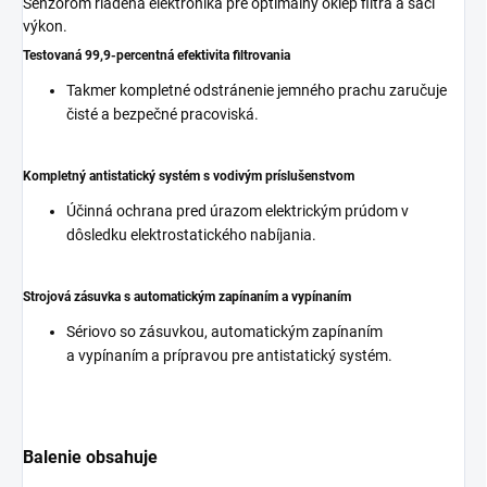
Senzorom riadená elektronika pre optimálny oklep filtra a sací
výkon.
Testovaná 99,9-percentná efektivita filtrovania
Takmer kompletné odstránenie jemného prachu zaručuje
čisté a bezpečné pracoviská.
Kompletný antistatický systém s vodivým príslušenstvom
Účinná ochrana pred úrazom elektrickým prúdom v
dôsledku elektrostatického nabíjania.
Strojová zásuvka s automatickým zapínaním a vypínaním
Sériovo so zásuvkou, automatickým zapínaním
a vypínaním a prípravou pre antistatický systém.
Balenie obsahuje