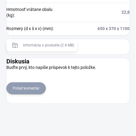
Hmotnosť vrátane obalu
22,8
(kg)
:
Rozmery (d x š x v) (mm)
:
650 x 370 x 1100
Informácia o produkte (2.4 MB)
Diskusia
Buďte prvý, kto napíše príspevok k tejto položke.
Pridať komentár