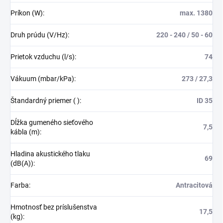
Príkon (W)
:
max. 1380
Druh prúdu (V/Hz)
:
220 - 240 / 50 - 60
Prietok vzduchu (l/s)
:
74
Vákuum (mbar/kPa)
:
273 / 27,3
Štandardný priemer ( )
:
ID 35
Dĺžka gumeného sieťového
7,5
kábla (m)
:
Hladina akustického tlaku
69
(dB(A))
:
Farba
:
Antracitová
Hmotnosť bez príslušenstva
17,5
(kg)
: