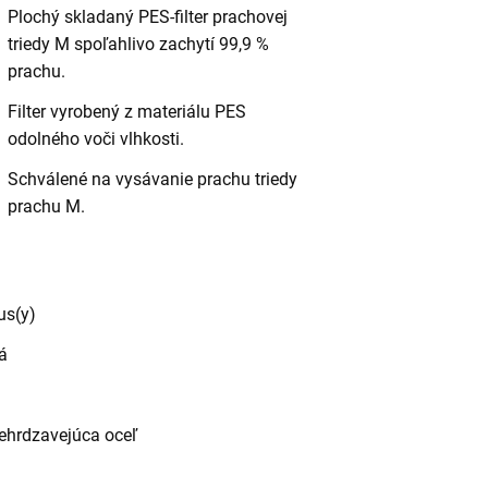
Plochý skladaný PES-filter prachovej
triedy M spoľahlivo zachytí 99,9 %
prachu.
Filter vyrobený z materiálu PES
odolného voči vlhkosti.
Schválené na vysávanie prachu triedy
prachu M.
us(y)
vá
nehrdzavejúca oceľ