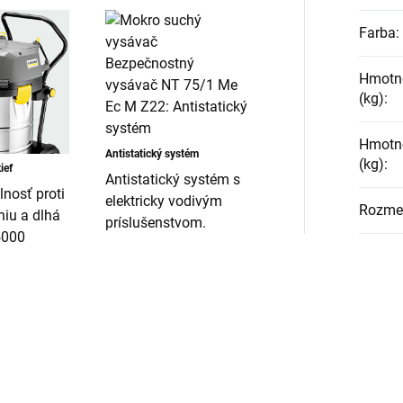
Farba
:
Hmotno
(kg)
:
Hmotno
Antistatický systém
(kg)
:
ief
Antistatický systém s
nosť proti
elektricky vodivým
Rozmer
iu a dlhá
príslušenstvom.
5000