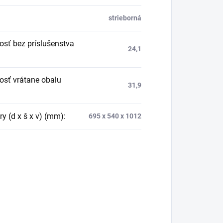
strieborná
sť bez príslušenstva
24,1
sť vrátane obalu
31,9
y (d x š x v) (mm)
:
695 x 540 x 1012