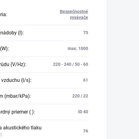
Bezpečnostné
ria
:
vysávače
nádoby (l)
:
75
 (W)
:
max. 1000
rúdu (V/Hz)
:
220 - 240 / 50 - 60
 vzduchu (l/s)
:
61
m (mbar/kPa)
:
220 / 22
rdný priemer ( )
:
ID 40
a akustického tlaku
76
)
: