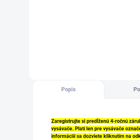
65,
75
Do košíka
Plochý skladaný filter Wet & Dry z
Flee
vláknitého materiálu PES s
prot
modrou etiketou. Vhodný na
M, 
vysávanie kvapalín, jemného
vys
prachu a hrubých nečistôt
5 ku
prachových tried M a L.
Popis
Po
Zaregistrujte si predĺženú 4-ročnú zár
vysávače. Platí len pre vysávače označ
informáciíí sa dozviete kliknutím na o