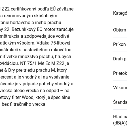
Z22 certifikovaný podľa EÚ záväznej
Kategó
m a renomovaným skúšobným
vanie horľavého a iného prachu
ny 22. Bezuhlíkový EC motor zaručuje
Objem 
onštrukcia a zodpovedajúce vodivé
tatickým výbojom. Vďaka 75-litrovej
Príkon
onštrukcii s nastaviteľnou rukoväťou
niť veľké množstvo prachu, hrubých
Druh p
ikvidáciou. NT 75/1 Me Ec M Z22 je
 & Dry pre triedu prachu M, ktorý
Prietok
ercent a je vhodný aj na vysávanie
ávanie je v prípade potreby vhodný a
Vákuu
o vrecka alebo vrecka na odpad – na
etový filter Wood, ktorý je špeciálne
Štanda
 bez filtračného vrecka.
Hladin
(dB(A)