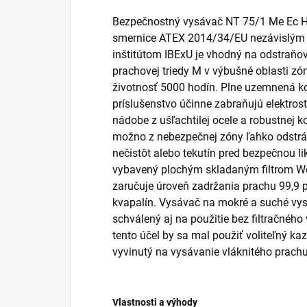
Bezpečnostný vysávač NT 75/1 Me Ec H 
smernice ATEX 2014/34/EU nezávislý
inštitútom IBExU je vhodný na odstraňo
prachovej triedy M v výbušné oblasti zó
životnosť 5000 hodín. Plne uzemnená k
príslušenstvo účinne zabraňujú elektros
nádobe z ušľachtilej ocele a robustnej k
možno z nebezpečnej zóny ľahko odstrá
nečistôt alebo tekutín pred bezpečnou l
vybavený plochým skladaným filtrom Wet
zaručuje úroveň zadržania prachu 99,9 p
kvapalín. Vysávač na mokré a suché vys
schválený aj na použitie bez filtračnéh
tento účel by sa mal použiť voliteľný kaz
vyvinutý na vysávanie vláknitého prachu
Vlastnosti a výhody