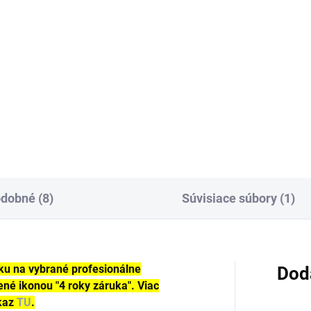
26 € bez DPH
3.0
Do košíka
cové filtračné vrecká odolné
i roztrhnutiu prachovej triedy
vhodné pre mokré a suché
ávače Kärcher. Obsah balenia:
sov.
dobné (8)
Súvisiace súbory (1)
uku na vybrané profesionálne
Dod
ené ikonou "4 roky záruka". Viac
dkaz
TU
.