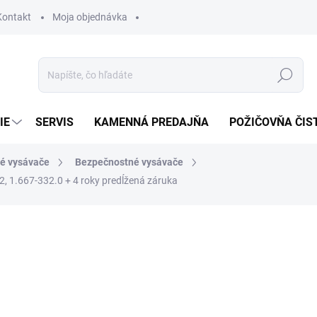
Kontakt
Moja objednávka
Hľadať
IE
SERVIS
KAMENNÁ PREDAJŇA
POŽIČOVŇA ČIS
é vysávače
Bezpečnostné vysávače
2, 1.667-332.0
+ 4 roky predĺžená záruka
otenia
6 334,50 €
5 9
4 853,75 € bez DPH