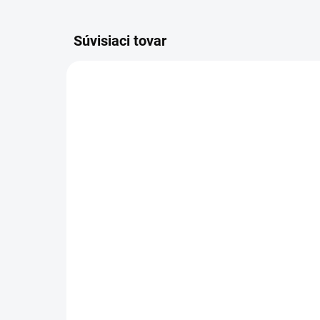
Súvisiaci tovar
6.907-662.0
SKLADOM
Kärcher - Plochý
Kär
skladaný filter PES,
vre
6.907-662.0
5 k
75,41 €
Kus
80
72,
61,31 € bez DPH