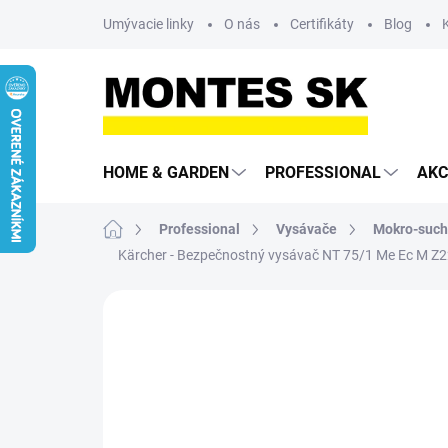
Prejsť
Umývacie linky
O nás
Certifikáty
Blog
na
obsah
HOME & GARDEN
PROFESSIONAL
AKC
Domov
Professional
Vysávače
Mokro-such
Kärcher - Bezpečnostný vysávač NT 75/1 Me Ec M Z2
Neohodnotené
Podrobnosti hodn
4-ROČNÁ PREDĹŽENÁ
ZÁRUKA