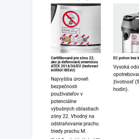
Certifikované pre zónu 22,
EC pohon bez k
ako je definované smernicou
ATEX 2014/34/EÚ (testovací
Vysoká odol
inštitút IBExU)
opotrebovan
Najvyššia úroveň
životnosť (
bezpečnosti
hodín).
používateľov v
potenciálne
výbušných oblastiach
zóny 22. Vhodný na
odstraňovanie prachu
triedy prachu M.