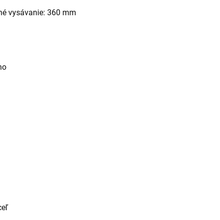
hé vysávanie: 360 mm
no
ceľ