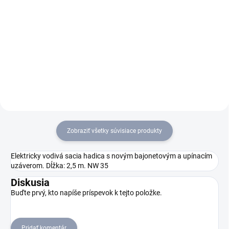
Mokro-suchý vysávač NT 30/1
Mokro-suchý vysávač T 30/1
Tact predstavuje vysávač s
Tact Te predstavuje výkonný a
robustnými komponentami s
efektívny stroj na vysávanie
dlhou životnosťou a vysokým
mokrých aj suchých nečistôt.
sacím výkonom, ktorý ponúka
Disponuje zásuvkou na
efektívne odstránenie mokrých i
pripojenie elektronáradia
suchých...
(automatické...
Zobraziť všetky súvisiace produkty
Elektricky vodivá sacia hadica s novým bajonetovým a upínacím
uzáverom. Dĺžka: 2,5 m. NW 35
Diskusia
Buďte prvý, kto napíše príspevok k tejto položke.
Pridať komentár