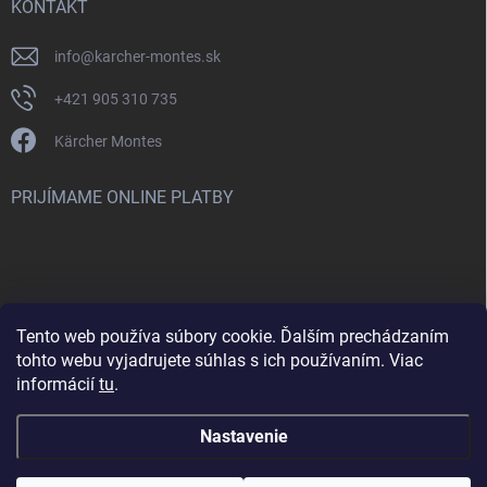
KONTAKT
info
@
karcher-montes.sk
+421 905 310 735
Kärcher Montes
PRIJÍMAME ONLINE PLATBY
Tento web používa súbory cookie. Ďalším prechádzaním
Nenašli ste čo ste hľadali? Máte záujem o inú značku? Skúste
tohto webu vyjadrujete súhlas s ich používaním. Viac
navštíviť aj našu stránku Montclean.sk
informácií
tu
.
Nastavenie