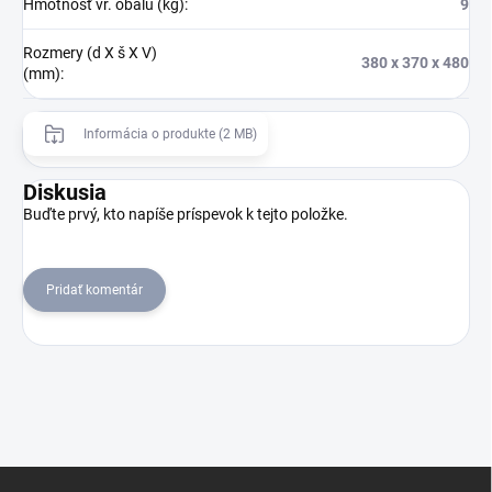
Hmotnosť vr. obalu (kg)
:
9
Rozmery (d X š X V)
380 x 370 x 480
(mm)
:
Informácia o produkte (2 MB)
Diskusia
Buďte prvý, kto napíše príspevok k tejto položke.
Pridať komentár
Z