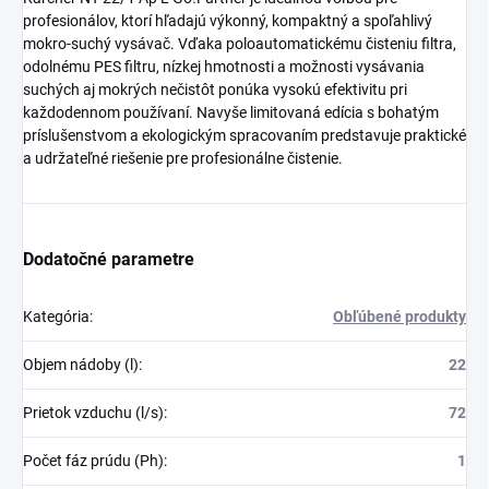
profesionálov, ktorí hľadajú výkonný, kompaktný a spoľahlivý
mokro-suchý vysávač. Vďaka poloautomatickému čisteniu filtra,
odolnému PES filtru, nízkej hmotnosti a možnosti vysávania
suchých aj mokrých nečistôt ponúka vysokú efektivitu pri
každodennom používaní. Navyše limitovaná edícia s bohatým
príslušenstvom a ekologickým spracovaním predstavuje praktické
a udržateľné riešenie pre profesionálne čistenie.
Dodatočné parametre
Kategória
:
Obľúbené produkty
Objem nádoby (l)
:
22
Prietok vzduchu (l/s)
:
72
Počet fáz prúdu (Ph)
:
1