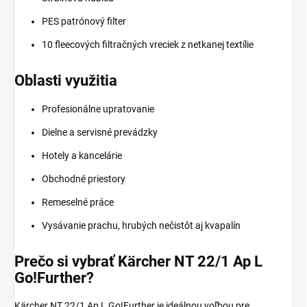
PES patrónový filter
10 fleecových filtračných vreciek z netkanej textílie
Oblasti využitia
Profesionálne upratovanie
Dielne a servisné prevádzky
Hotely a kancelárie
Obchodné priestory
Remeselné práce
Vysávanie prachu, hrubých nečistôt aj kvapalín
Prečo si vybrať Kärcher NT 22/1 Ap L
Go!Further?
Kärcher NT 22/1 Ap L Go!Further je ideálnou voľbou pre