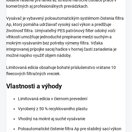
ideálne riešenie pre ľahké až stredne náročné čistiace práce v
komerčných aj profesionálnych prevádzkach.
Vysávač je vybavený poloautomatickým systémom čistenia filtra
Ap, ktorý pomáha udržiavať vysoký sací výkon a predlžuje
životnosť filtra. Umývateľný PES patrónový filter odolný voči
vlhkosti umožňuje jednoduché prepínanie medzi suchým a
mokrým vysávaním bez potreby výmeny filtra. Vďaka
integrovanej prípojke sacej hadice v hornej časti zariadenia je
možné naplno využiť objem nádoby.
Limitovaná edícia obsahuje bohaté príslušenstvo vrátane 10
fleecových filtračných vreciek.
Vlastnosti a výhody
Limitovaná edícia v čiernom prevedení
Vyrobený z 50 % recyklovaného plastu
Vhodný na mokré aj suché vysávanie
Poloautomatické čistenie filtra Ap pre stabilný sací výkon