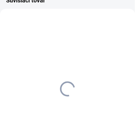
Súvisiaci tovar
2.889-217.0
6.906-108.0
SKLADOM U DODÁVATEĽA (5-7
SKLADOM
PRAC. DNÍ)
Kärcher - Fleecové
Kärcher - Hubica na auto
filtračné vrecká, 5 x , NT
DN 35, 6.906-108.0
22/1, 2.889-217.0
30,14 €
24,76 €
24,50 € bez DPH
20,13 € bez DPH
Do košíka
Do košíka
Fleecové filtračné vrecká
odolné proti roztrhnutiu
prachovej triedy M, vhodné pre
mokré a suché vysávače