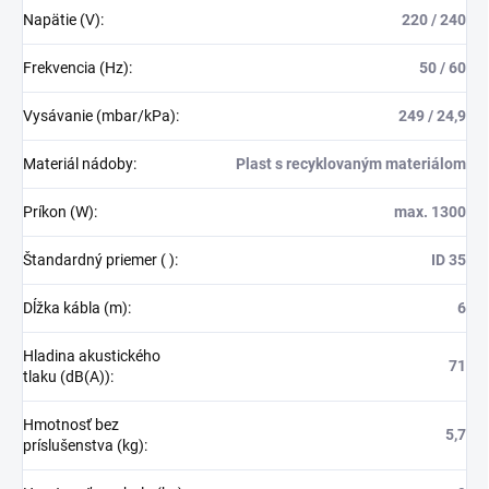
Napätie (V)
:
220 / 240
Frekvencia (Hz)
:
50 / 60
Vysávanie (mbar/kPa)
:
249 / 24,9
Materiál nádoby
:
Plast s recyklovaným materiálom
Príkon (W)
:
max. 1300
Štandardný priemer ( )
:
ID 35
Dĺžka kábla (m)
:
6
Hladina akustického
71
tlaku (dB(A))
:
Hmotnosť bez
5,7
príslušenstva (kg)
: