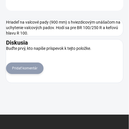
OPÝTAŤ SA
STRÁŽIŤ
Hriadeľ na valcové pady (900 mm) s hviezdicovým unášačom na
uchytenie valcových padov. Hodí sa pre BR 100/250 R a kefovú
hlavu R 100.
Diskusia
Buďte prvý, kto napíše príspevok k tejto položke.
Pridať komentár
Z
á