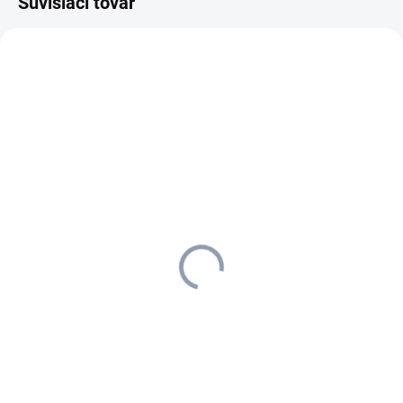
Súvisiaci tovar
1.161-306.0
MOMENTÁLNE NEDOSTUPNÉ
Kärcher - Podlahový
automat B 90 R Classic Bp
1.161-306.0
15 559,35 €
12 649,88 € bez DPH
Detail
Umývací automat so sediacou
obsluhou s pohonom na
batérie B 90 R Classic Bp sa
vyznačuje kompaktnou