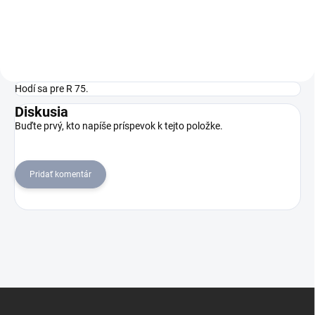
konštrukciou, vysokou
flexibilitou, rozšíreným
objemom nádrže a
variabilnou...
Hodí sa pre R 75.
Diskusia
Buďte prvý, kto napíše príspevok k tejto položke.
Pridať komentár
Z
á