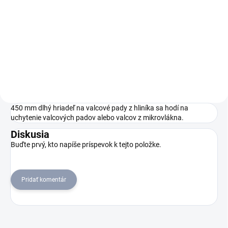
Vysoko výkonný batériový
BR 45/22 C Bp Pack Go!Further
umývací podlahový stroj s
je čierny umývací stroj s
odsávaním BR 45/22 C Bp
batériovým pohonom v
Pack. S rotačnou valcovou
limitovanej edícii vyrobený z 38
kefou a technológiou KART pre
% recyklovaného plastu¹⁾ a má
maximálnu manévrovateľnosť
exkluzívne príslušenstvo.
a vysoký plošný výkon.
450 mm dlhý hriadeľ na valcové pady z hliníka sa hodí na
uchytenie valcových padov alebo valcov z mikrovlákna.
Diskusia
Buďte prvý, kto napíše príspevok k tejto položke.
Pridať komentár