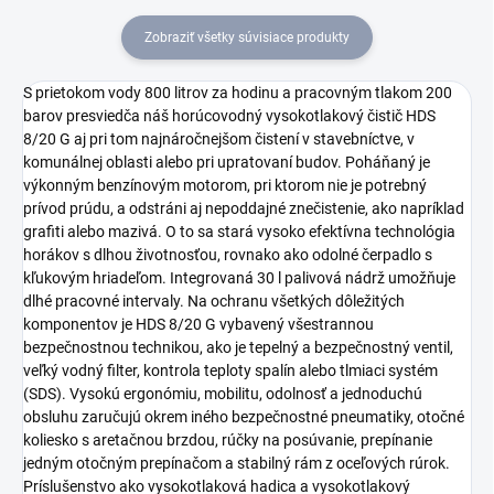
Zobraziť všetky súvisiace produkty
S prietokom vody 800 litrov za hodinu a pracovným tlakom 200
barov presviedča náš horúcovodný vysokotlakový čistič HDS
8/20 G aj pri tom najnáročnejšom čistení v stavebníctve, v
komunálnej oblasti alebo pri upratovaní budov. Poháňaný je
výkonným benzínovým motorom, pri ktorom nie je potrebný
prívod prúdu, a odstráni aj nepoddajné znečistenie, ako napríklad
grafiti alebo mazivá. O to sa stará vysoko efektívna technológia
horákov s dlhou životnosťou, rovnako ako odolné čerpadlo s
kľukovým hriadeľom. Integrovaná 30 l palivová nádrž umožňuje
dlhé pracovné intervaly. Na ochranu všetkých dôležitých
komponentov je HDS 8/20 G vybavený všestrannou
bezpečnostnou technikou, ako je tepelný a bezpečnostný ventil,
veľký vodný filter, kontrola teploty spalín alebo tlmiaci systém
(SDS). Vysokú ergonómiu, mobilitu, odolnosť a jednoduchú
obsluhu zaručujú okrem iného bezpečnostné pneumatiky, otočné
koliesko s aretačnou brzdou, rúčky na posúvanie, prepínanie
jedným otočným prepínačom a stabilný rám z oceľových rúrok.
Príslušenstvo ako vysokotlaková hadica a vysokotlakový