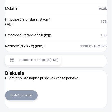
Mobilita
:
vozík
Hmotnosť (s príslušenstvom)
175
(kg)
:
Hmotnosť vrátane obalu (kg)
:
180
Rozmery (d x š x v) (mm)
:
1130 x 910 x 895
Informácia o produkte (4 MB)
Diskusia
Buďte prvý, kto napíše príspevok k tejto položke.
Pridať komentár