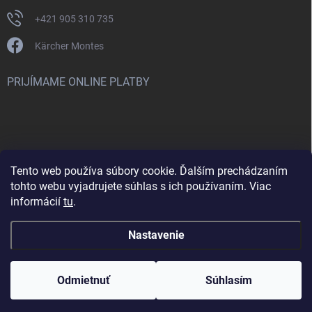
+421 905 310 735
Kärcher Montes
PRIJÍMAME ONLINE PLATBY
Tento web používa súbory cookie. Ďalším prechádzaním
Nenašli ste čo ste hľadali? Máte záujem o inú značku? Skúste
tohto webu vyjadrujete súhlas s ich používaním. Viac
navštíviť aj našu stránku Montclean.sk
informácií
tu
.
Nastavenie
Copyright 2026
karcher-montes.sk
. Všetky práva vyhradené.
Odmietnuť
Súhlasím
Vytvoril Shoptet