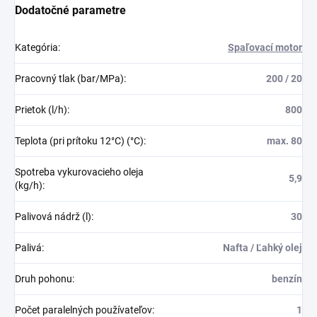
Dodatočné parametre
Kategória
:
Spaľovací motor
Pracovný tlak (bar/MPa)
:
200 / 20
Prietok (l/h)
:
800
Teplota (pri prítoku 12°C) (°C)
:
max. 80
Spotreba vykurovacieho oleja
5,9
(kg/h)
:
Palivová nádrž (l)
:
30
Palivá
:
Nafta / Ľahký olej
Druh pohonu
:
benzín
Počet paralelných používateľov
:
1