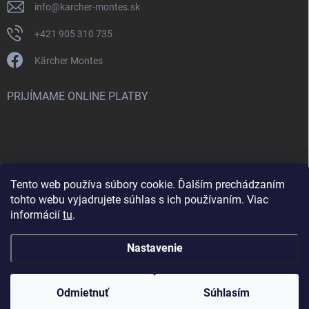
info
@
karcher-montes.sk
+421 905 310 735
Kärcher Montes
PRIJÍMAME ONLINE PLATBY
Tento web používa súbory cookie. Ďalším prechádzaním
Nenašli ste čo ste hľadali? Máte záujem o inú značku? Skúste
tohto webu vyjadrujete súhlas s ich používaním. Viac
navštíviť aj našu stránku Montclean.sk
informácií
tu
.
Nastavenie
Copyright 2026
karcher-montes.sk
. Všetky práva vyhradené.
Odmietnuť
Súhlasím
Vytvoril Shoptet