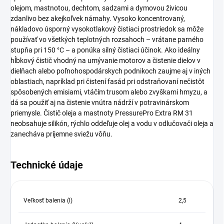
olejom, mastnotou, dechtom, sadzami a dymovou živicou
zdanlivo bez akejkoľvek námahy. Vysoko koncentrovaný,
nákladovo úsporný vysokotlakový čistiaci prostriedok sa môže
používať vo všetkých teplotných rozsahoch – vrátane parného
stupňa pri 150 °C – a ponúka silný čistiaci účinok. Ako ideálny
hĺbkový čistič vhodný na umývanie motorov a čistenie dielov v
dielňach alebo poľnohospodárskych podnikoch zaujme aj v iných
oblastiach, napríklad pri čistení fasád pri odstraňovaní nečistôt
spôsobených emisiami, vtáčím trusom alebo zvyškami hmyzu, a
dá sa použiť aj na čistenie vnútra nádrží v potravinárskom
priemysle. Čistič oleja a mastnoty PressurePro Extra RM 31
neobsahuje silikón, rýchlo oddeľuje olej a vodu v odlučovači oleja a
zanecháva príjemne sviežu vôňu.
Technické údaje
Veľkosť balenia (l)
2,5