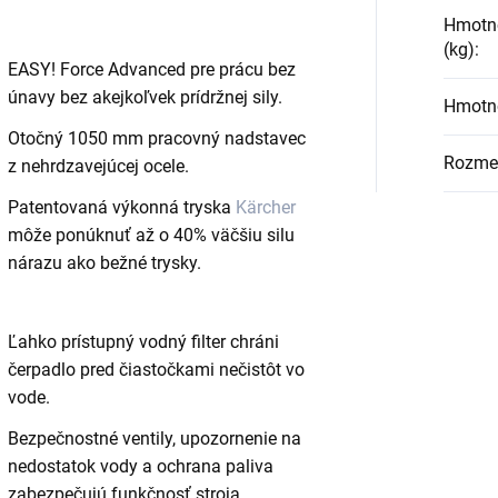
Hmotno
(kg)
:
EASY! Force Advanced pre prácu bez
únavy bez akejkoľvek prídržnej sily.
Hmotno
Otočný 1050 mm pracovný nadstavec
Rozmer
z nehrdzavejúcej ocele.
Patentovaná výkonná tryska
Kärcher
môže ponúknuť až o 40% väčšiu silu
nárazu ako bežné trysky.
Ľahko prístupný vodný filter chráni
čerpadlo pred čiastočkami nečistôt vo
vode.
Bezpečnostné ventily, upozornenie na
nedostatok vody a ochrana paliva
zabezpečujú funkčnosť stroja.