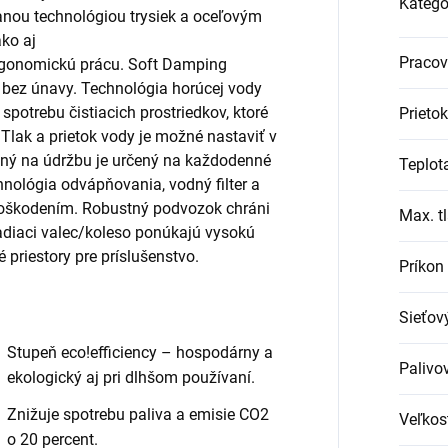
Kategó
nou technológiou trysiek a oceľovým
ko aj
Pracovn
gonomickú prácu. Soft Damping
 bez únavy. Technológia horúcej vody
spotrebu čistiacich prostriedkov, ktoré
Prietok
 Tlak a prietok vody je možné nastaviť v
čný na údržbu je určený na každodenné
Teplot
nológia odvápňovania, vodný filter a
 poškodením. Robustný podvozok chráni
Max. tl
iadiaci valec/koleso ponúkajú vysokú
 priestory pre príslušenstvo.
Príkon
Sieťov
Stupeň
eco!efficiency
– hospodárny a
Palivov
ekologický aj pri dlhšom používaní.
Znižuje spotrebu paliva a emisie CO2
Veľkos
o 20 percent.