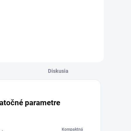
Do košíka
mm,
Plynulá regulácia pracovného
tlaku priamo na rukoväti pri
plnom prietoku. Vhodný hlavne
pre poľnohospodárstvo (napr.
čistenie maštalí).
Diskusia
atočné parametre
Kompaktná