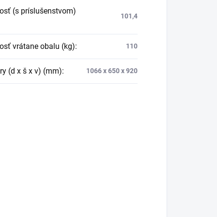
sť (s príslušenstvom)
101,4
sť vrátane obalu (kg)
:
110
y (d x š x v) (mm)
:
1066 x 650 x 920