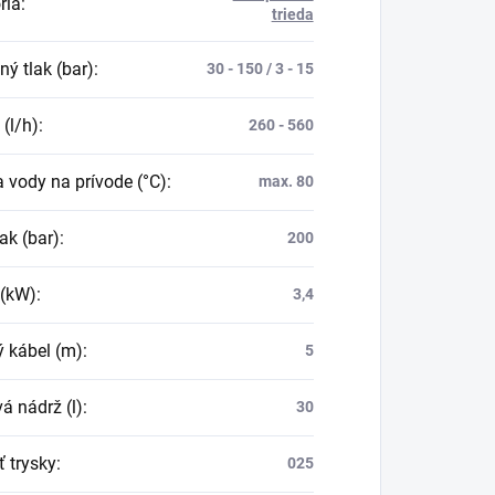
ria
:
trieda
ý tlak (bar)
:
30 - 150 / 3 - 15
 (l/h)
:
260 - 560
a vody na prívode (°C)
:
max. 80
ak (bar)
:
200
 (kW)
:
3,4
ý kábel (m)
:
5
á nádrž (l)
:
30
ť trysky
:
025