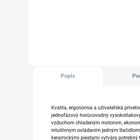
Bez únavy namiesto
vynakladanie veľkej sily:
Vysokotlaková
pištoľ EASY!Force využíva spätnú
nárazovú silu vysokotlakového
prúdu a znižuje tým silu potrebnú
na udržanie...
Popis
Po
Kvalita, ergonómia a užívateľská prívet
jednofázový horúcovodný vysokotlakový 
vzduchom chladeným motorom, ekono
intuitívnym ovládaním jedným tlačidlom
keramickými piestami vytvára potrebný 