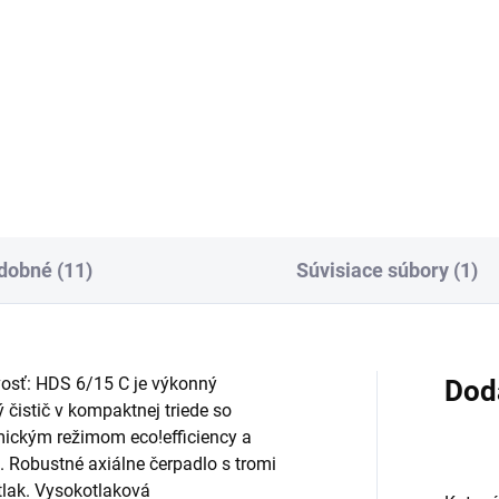
Do košíka
Pracovný nadstavec, 2 050 
otočný, ergonomický
dobné (11)
Súvisiace súbory (1)
ivosť: HDS 6/15 C je výkonný
Dod
čistič v kompaktnej triede so
mickým režimom
eco!efficiency
a
. Robustné axiálne čerpadlo s tromi
tlak. Vysokotlaková