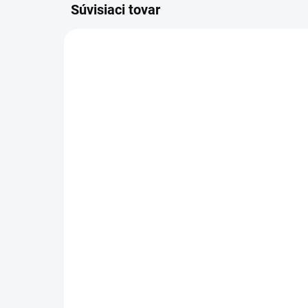
Súvisiaci tovar
4.118-005.0
SKLADOM
Kärcher - Vysokotlaková
Kä
pištoľ EASY!Force
na
Advanced, 4.118-005.0
oto
181,20 €
10
147,32 € bez DPH
83,
Do košíka