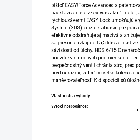
pištoľ
EASY!Force
Advanced s patentova
nadstavcom s dĺžkou viac ako 1 meter, a
rýchlouzávermi
EASY!Lock
umožňujú er
System (SDS) znižuje vibrácie pre prácu
efektívne odstraňuje aj mazivá a znižuje 
sa presne dávkujú z 15,5-litrovej nádrže.
závislosti od úlohy. HDS 6/15 C nenáro
použitie v náročných podmienkach. Tech
bezpečnostný ventil chránia stroj pred
pred nárazmi, zatiaľ čo veľké kolesá a r
manévrovateľnosť. K dispozícii sú úložné
Vlastnosti a výhody
Vysoká hospodárnosť