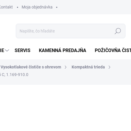
Kontakt
Moja objednávka
Hľadať
IE
SERVIS
KAMENNÁ PREDAJŇA
POŽIČOVŇA ČIS
Vysokotlakové čističe s ohrevom
Kompaktná trieda
 C, 1.169-910.0
otenia
4 477,20 €
4 2
3 430,52 € bez DPH
Jednotková
SKLADOM U DODÁVATEĽA (