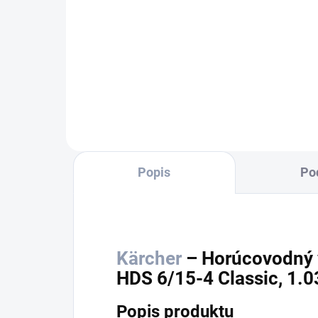
Do košíka
Kvalitná striekacia pištoľ Classic s
robustným ventilom. Vhodné aj
pre horúcovodná vysokotlakové
čističe Kärcher.
Popis
Po
Kärcher
– Horúcovodný v
HDS 6/15-4 Classic, 1.
Popis produktu