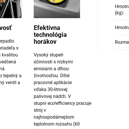
Hmotno
(kg)
:
vosť
Efektívna
Hmotno
technológia
horákov
erpadlo
Rozmer
riadeľa s
 kvalitou
Vysoký stupeň
svedčená
účinnosti s nízkymi
ná
emisiami a dlhou
o tepelný a
životnosťou. Dlhé
ý ventil a
pracovné aplikácie
vďaka 30-litrovej
palivovej nádrži. V
stupni
eco!efficiency
pracuje
stroj v
najhospodárnejšom
teplotnom rozsahu (60