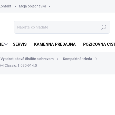
Kontakt
Moja objednávka
Hľadať
IE
SERVIS
KAMENNÁ PREDAJŇA
POŽIČOVŇA ČIS
Vysokotlakové čističe s ohrevom
Kompaktná trieda
-4 Classic, 1.030-914.0
otenia
3 911,40 €
3 4
2 837,40 € bez DPH
Jednotková
SKLADOM U DODÁVATEĽA (