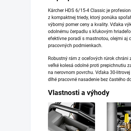
Kärcher HDS 6/15-4 Classic je profesio
z kompaktnej triedy, ktorý ponúka spoľa
výborný pomer ceny a kvality. Vďaka v
odolnému čerpadlu s kľukovým hriadeľom
efektívne poradí s mastnotou, olejmi aj
pracovných podmienkach.
Robustný rám z oceľových rúrok chráni z
veľké kolesá odolné proti prepichnutiu
na nerovnom povrchu. Vďaka 30-litrovej p
dlhé pracovné nasadenie bez častého do
Vlastnosti a výhody