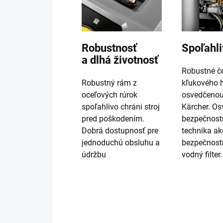
Robustnosť
Spoľahli
a dlhá životnosť
Robustné č
Robustný rám z
kľukového h
oceľových rúrok
osvedčenou
spoľahlivo chráni stroj
Kärcher. O
pred poškodením.
bezpečnost
Dobrá dostupnosť pre
technika ak
jednoduchú obsluhu a
bezpečnostn
údržbu
vodný filter.