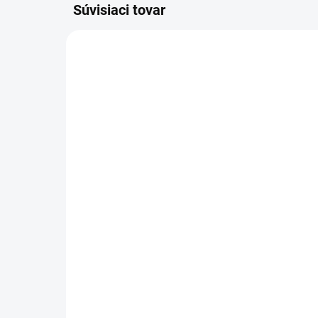
Súvisiaci tovar
4.119-002.0
SKLADOM U DODÁVATEĽA (5-7
PRAC. DNÍ)
Kärcher - Vysokotlaková
pištoľ TR 155°C s obalom,
4.119-002.0
97,85 €
79,55 € bez DPH