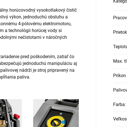
Kategó
nálny horúcovodný vysokotlakový čistič
hlivý výkon, jednoduchú obsluhu a
Pracovn
ýkonnému 4-pólovému elektromotoru,
 a technológii horúcej vody si
Prietok
 odolnými nečistotami v náročných
Teplot
ariadenie pred poškodením, zatiaľ čo
Max. tl
 zabezpečujú jednoduchú manipuláciu aj
alivovej nádrži je stroj pripravený na
Príkon
pĺňania paliva.
Palivov
Farba
:
Veľkos