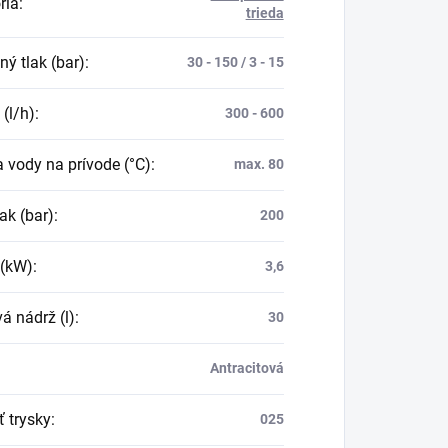
ria
:
trieda
ý tlak (bar)
:
30 - 150 / 3 - 15
 (l/h)
:
300 - 600
a vody na prívode (°C)
:
max. 80
ak (bar)
:
200
 (kW)
:
3,6
á nádrž (l)
:
30
Antracitová
ť trysky
:
025