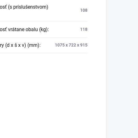
sť (s príslušenstvom)
108
sť vrátane obalu (kg)
:
118
y (d x š x v) (mm)
:
1075 x 722 x 915