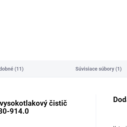
dobné (11)
Súvisiace súbory (1)
Dod
ysokotlakový čistič
030-914.0