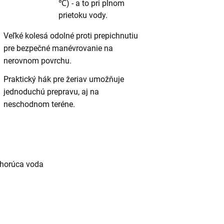
℃) - a to pri plnom
prietoku vody.
Veľké kolesá odolné proti prepichnutiu
pre bezpečné manévrovanie na
nerovnom povrchu.
Praktický hák pre žeriav umožňuje
jednoduchú prepravu, aj na
neschodnom teréne.
 horúca voda