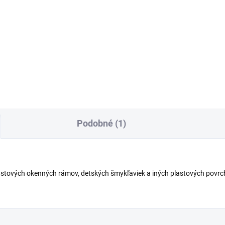
Do košíka
Do košíka
dporou aplikácie pre
Vysokotlakový čistič K 3 Pow
kotlakového čistič Kärcher K
Control s pištoľou G 120 Q P
wer Control, napríklad na
Control a nástavecami. S
enie bicyklov, záhradného
aplikáciou, ktorá poskytuje
adia alebo záhradného
praktické tipy pre ešte
ytku. Súprava pre dom a auto
efektívnejšie výsledky čistenia.
Podobné (1)
stových okenných rámov, detských šmykľaviek a iných plastových povrcho