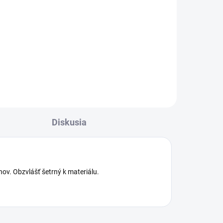
Do košíka
er
Vysokovýkonný akumulátorový
ower
tlakový čistič K 2 Battery je
ideálny pre širokú škálu
flexibilných aplikácií bez potreby
pripojenia k elektrickej sieti.
...
Diskusia
v. Obzvlášť šetrný k materiálu.