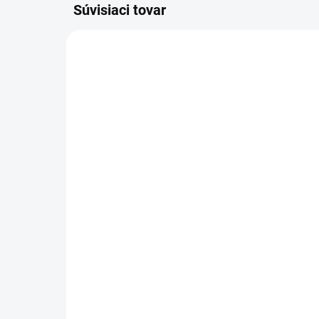
Súvisiaci tovar
5-ROČNÁ PREDĹŽENÁ
5-RO
1.673-600.0
ZÁRUKA
SKLADOM U DODÁVATEĽA (5-7
PRAC. DNÍ)
Kärcher - K 2 Power
Kä
Control, 1.673-600.0
čis
Ca
+ 5 rokov predĺžená záruka
60
17
124,18 €
+ 5
141
100,96 € bez DPH