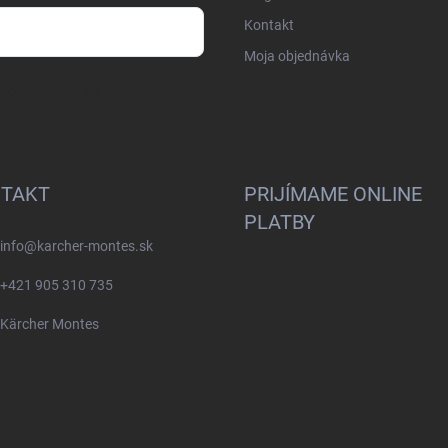
Kontakt
Moja objednávka
osobných údajov
TAKT
PRIJÍMAME ONLINE
PLATBY
info
@
karcher-montes.sk
+421 905 310 735
Kärcher Montes