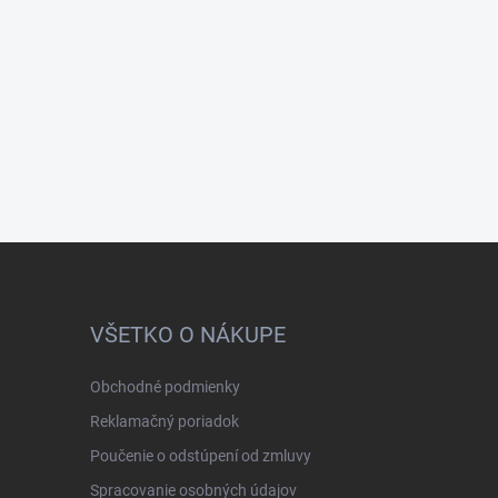
VŠETKO O NÁKUPE
Obchodné podmienky
Reklamačný poriadok
Poučenie o odstúpení od zmluvy
Spracovanie osobných údajov