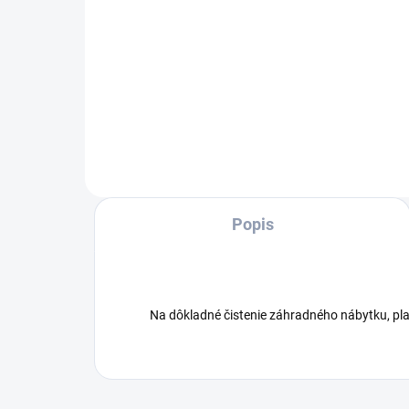
Do košíka
S po
S podporou aplikácie pre
vyso
vysokotlakového čistič Kärcher K
2 Po
2 Power Control, napríklad na
čist
čistenie bicyklov, záhradného
nár
náradia alebo záhradného
náb
nábytku.
Popis
Na dôkladné čistenie záhradného nábytku, pla