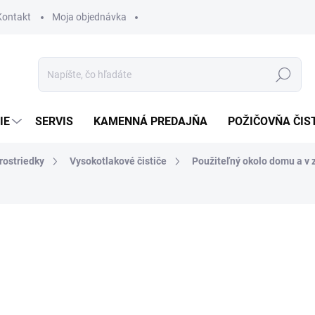
Kontakt
Moja objednávka
Hľadať
IE
SERVIS
KAMENNÁ PREDAJŇA
POŽIČOVŇA ČIS
rostriedky
Vysokotlakové čističe
Použiteľný okolo domu a v 
otenia
17,02 €
13,84 € bez DPH
Jednotková
SKLADOM U DODÁVATEĽA (