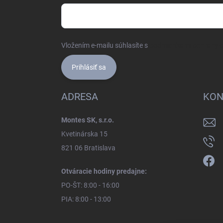
Vložením e-mailu súhlasíte s
podmienkami ochrany 
Prihlásiť sa
ADRESA
KON
Montes SK, s.r.o.
Kvetinárska 15
821 06 Bratislava
Otváracie hodiny predajne:
PO-ŠT: 8:00 - 16:00
PIA: 8:00 - 13:00