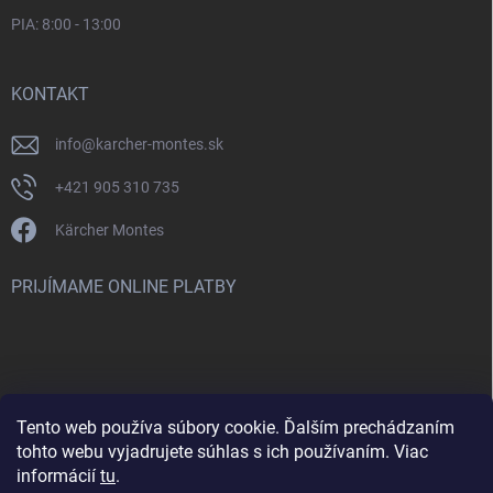
PIA: 8:00 - 13:00
KONTAKT
info
@
karcher-montes.sk
+421 905 310 735
Kärcher Montes
PRIJÍMAME ONLINE PLATBY
Tento web používa súbory cookie. Ďalším prechádzaním
Nenašli ste čo ste hľadali? Máte záujem o inú značku? Skúste
tohto webu vyjadrujete súhlas s ich používaním. Viac
navštíviť aj našu stránku Montclean.sk
informácií
tu
.