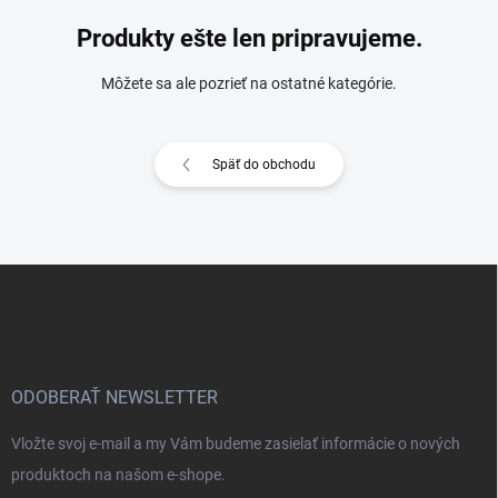
Produkty ešte len pripravujeme.
Môžete sa ale pozrieť na ostatné kategórie.
Späť do obchodu
Z
á
p
ä
t
i
ODOBERAŤ NEWSLETTER
e
Vložte svoj e-mail a my Vám budeme zasielať informácie o nových
produktoch na našom e-shope.