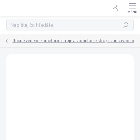
Prejsť
na
obsah
Hľadať
Ručne vedené zametacie stroje a zametacie stroje s odsávaním
Neohodnotené
Podrobnosti hodnotenia
VÝPREDAJ
ZADARMO