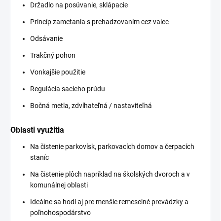
Držadlo na posúvanie, sklápacie
Princíp zametania s prehadzovaním cez valec
Odsávanie
Trakčný pohon
Vonkajšie použitie
Regulácia sacieho prúdu
Bočná metla, zdvíhateľná / nastaviteľná
Oblasti využitia
Na čistenie parkovísk, parkovacích domov a čerpacích
staníc
Na čistenie plôch napríklad na školských dvoroch a v
komunálnej oblasti
Ideálne sa hodí aj pre menšie remeselné prevádzky a
poľnohospodárstvo