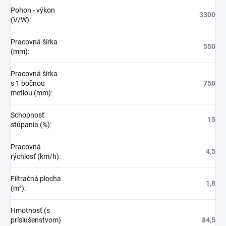
Pohon - výkon
3300
(V/W)
:
Pracovná šírka
550
(mm)
:
Pracovná šírka
s 1 bočnou
750
metlou (mm)
:
Schopnosť
15
stúpania (%)
:
Pracovná
4,5
rýchlosť (km/h)
:
Filtračná plocha
1,8
(m²)
:
Hmotnosť (s
príslušenstvom)
84,5