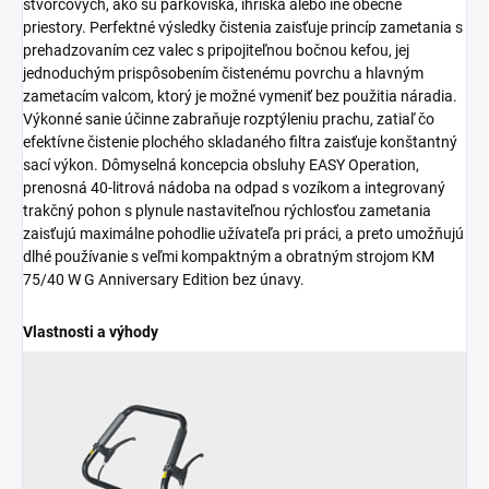
štvorcových, ako sú parkoviská, ihriská alebo iné obecné
priestory. Perfektné výsledky čistenia zaisťuje princíp zametania s
prehadzovaním cez valec s pripojiteľnou bočnou kefou, jej
jednoduchým prispôsobením čistenému povrchu a hlavným
zametacím valcom, ktorý je možné vymeniť bez použitia náradia.
Výkonné sanie účinne zabraňuje rozptýleniu prachu, zatiaľ čo
efektívne čistenie plochého skladaného filtra zaisťuje konštantný
sací výkon. Dômyselná koncepcia obsluhy EASY Operation,
prenosná 40-litrová nádoba na odpad s vozíkom a integrovaný
trakčný pohon s plynule nastaviteľnou rýchlosťou zametania
zaisťujú maximálne pohodlie užívateľa pri práci, a preto umožňujú
dlhé používanie s veľmi kompaktným a obratným strojom KM
75/40 W G Anniversary Edition bez únavy.
Vlastnosti a výhody