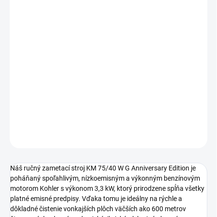
Jednotková
INFO V OBCHODE
cena:
−
+
Pridať do košíka
Poháňaný benzínovým motorom s nízkymi emisiami a plynule
nastaviteľnou rýchlosťou zametania: Kompaktný a obratný
zametací stroj KM 75/40 W G Anniversary Edition na čistenie
vonkajších plôch.
DETAILNÉ INFORMÁCIE
OPÝTAŤ SA
STRÁŽIŤ
Náš ručný zametací stroj KM 75/40 W G Anniversary Edition je
poháňaný spoľahlivým, nízkoemisným a výkonným benzínovým
motorom Kohler s výkonom 3,3 kW, ktorý prirodzene spĺňa všetky
platné emisné predpisy. Vďaka tomu je ideálny na rýchle a
dôkladné čistenie vonkajších plôch väčších ako 600 metrov