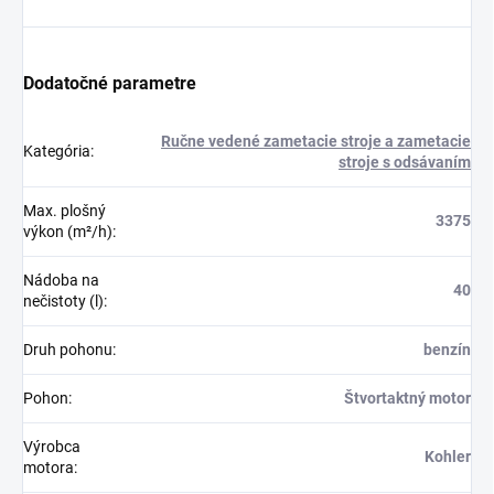
Dodatočné parametre
Ručne vedené zametacie stroje a zametacie
Kategória
:
stroje s odsávaním
Max. plošný
3375
výkon (m²/h)
:
Nádoba na
40
nečistoty (l)
:
Druh pohonu
:
benzín
Pohon
:
Štvortaktný motor
Výrobca
Kohler
motora
: