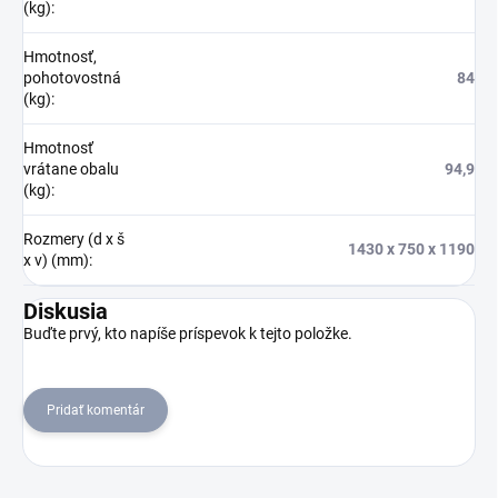
(kg)
:
Hmotnosť,
pohotovostná
84
(kg)
:
Hmotnosť
vrátane obalu
94,9
(kg)
:
Rozmery (d x š
1430 x 750 x 1190
x v) (mm)
:
Diskusia
Buďte prvý, kto napíše príspevok k tejto položke.
Pridať komentár