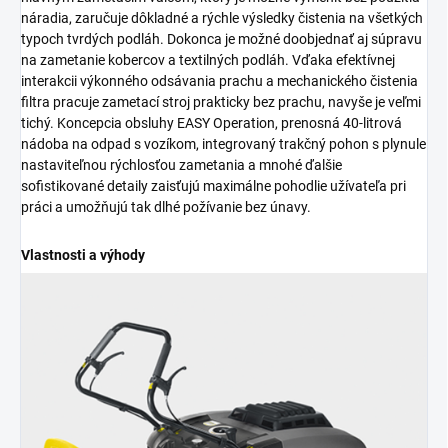
náradia, zaručuje dôkladné a rýchle výsledky čistenia na všetkých
typoch tvrdých podláh. Dokonca je možné doobjednať aj súpravu
na zametanie kobercov a textilných podláh. Vďaka efektívnej
interakcii výkonného odsávania prachu a mechanického čistenia
filtra pracuje zametací stroj prakticky bez prachu, navyše je veľmi
tichý. Koncepcia obsluhy EASY Operation, prenosná 40-litrová
nádoba na odpad s vozíkom, integrovaný trakčný pohon s plynule
nastaviteľnou rýchlosťou zametania a mnohé ďalšie
sofistikované detaily zaisťujú maximálne pohodlie užívateľa pri
práci a umožňujú tak dlhé požívanie bez únavy.
Vlastnosti a výhody