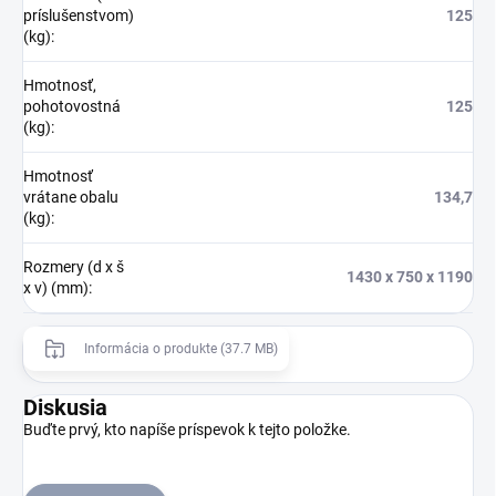
príslušenstvom)
125
(kg)
:
Hmotnosť,
pohotovostná
125
(kg)
:
Hmotnosť
vrátane obalu
134,7
(kg)
:
Rozmery (d x š
1430 x 750 x 1190
x v) (mm)
:
Informácia o produkte (37.7 MB)
Diskusia
Buďte prvý, kto napíše príspevok k tejto položke.