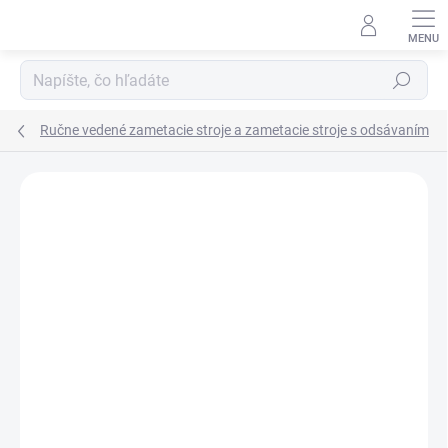
Prejsť
na
obsah
Hľadať
Ručne vedené zametacie stroje a zametacie stroje s odsávaním
Neohodnotené
Podrobnosti hodnotenia
ZADARMO