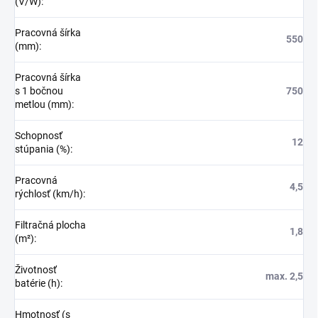
(V/W)
:
Pracovná šírka
550
(mm)
:
Pracovná šírka
s 1 bočnou
750
metlou (mm)
:
Schopnosť
12
stúpania (%)
:
Pracovná
4,5
rýchlosť (km/h)
:
Filtračná plocha
1,8
(m²)
:
Životnosť
max. 2,5
batérie (h)
:
Hmotnosť (s