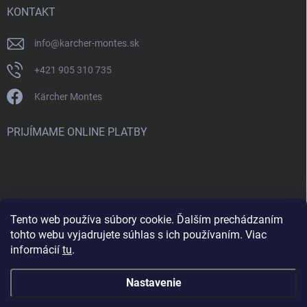
KONTAKT
info
@
karcher-montes.sk
+421 905 310 735
Kärcher Montes
PRIJÍMAME ONLINE PLATBY
Tento web používa súbory cookie. Ďalším prechádzaním
Nenašli ste čo ste hľadali? Máte záujem o inú značku? Skúste
tohto webu vyjadrujete súhlas s ich používaním. Viac
navštíviť aj našu stránku Montclean.sk
informácií
tu
.
Nastavenie