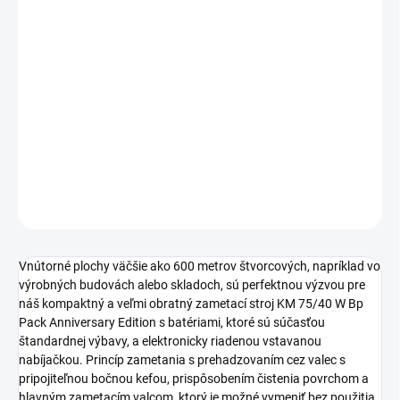
cena:
−
+
Pridať do košíka
Batériový zametací stroj KM 75/40 W Bp Pack Anniversary Edition
s pohodlným trakčným pohonom, štandardne dodávaný a
batériou a elektronicky riadenou vstavanou nabíjačkou.
DETAILNÉ INFORMÁCIE
OPÝTAŤ SA
STRÁŽIŤ
Vnútorné plochy väčšie ako 600 metrov štvorcových, napríklad vo
výrobných budovách alebo skladoch, sú perfektnou výzvou pre
náš kompaktný a veľmi obratný zametací stroj KM 75/40 W Bp
Pack Anniversary Edition s batériami, ktoré sú súčasťou
štandardnej výbavy, a elektronicky riadenou vstavanou
nabíjačkou. Princíp zametania s prehadzovaním cez valec s
pripojiteľnou bočnou kefou, prispôsobením čistenia povrchom a
hlavným zametacím valcom, ktorý je možné vymeniť bez použitia