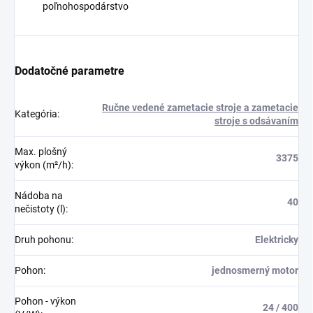
poľnohospodárstvo
Dodatočné parametre
Ručne vedené zametacie stroje a zametacie
Kategória
:
stroje s odsávaním
Max. plošný
3375
výkon (m²/h)
:
Nádoba na
40
nečistoty (l)
:
Druh pohonu
:
Elektricky
Pohon
:
jednosmerný motor
Pohon - výkon
24 / 400